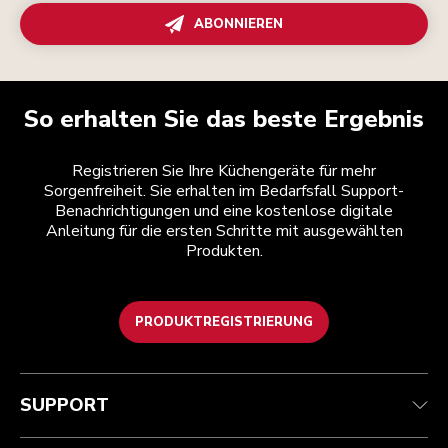
ABONNIEREN
So erhalten Sie das beste Ergebnis
Registrieren Sie Ihre Küchengeräte für mehr
Sorgenfreiheit. Sie erhalten im Bedarfsfall Support-
Benachrichtigungen und eine kostenlose digitale
Anleitung für die ersten Schritte mit ausgewählten
Produkten.
PRODUKTREGISTRIERUNG
Health Check
Teilnahmebedingungen
Die Marke
Händlersuche
Kundenservice
Versand und Lieferung
Unsere Geschichte
SUPPORT
Verfolgen Sie Ihre Bestellung
Rückgaben und Erstattungen
Garantie und Dokumente
Impressum
Kontaktieren Sie uns.
Erklärung zur Barrierefreiheit
Häufig gestellte fragen
ODR