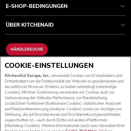
E-SHOP-BEDINGUNGEN
ÜBER KITCHENAID
HÄNDLERSUCHE
COOKIE-EINSTELLUNGEN
WIR AKZEPTIEREN
KitchenAid Europa, Inc.
verwendet Cookies von Erstanbietern und
Drittanbietern um die Funktionalität der Website zu gewährleisten und
ein nahtloses Browser-Erlebnis zu bieten (unbedingt notwendige
Cookies). Mit Ihrer Zustimmung verwenden wir Cookies auch zur
FOLGEN SIE UNS
Verbesserung der Website-Performance, zur Bereitstellung
zusätzlicher Funktionen (funktionale Cookies), statistischer Analysen
und Reichweitenmessung (Analyse-Cookies) sowie zur Anzeige von
Werbung, die auf Ihre Interessen und Ihre Internetsuchgewohnheiten
zugeschnitten ist – auch durch Dritte und andere Plattformen
(Marketing-Cookies). Weitere Informationen (auch zum Verwalten Ihrer