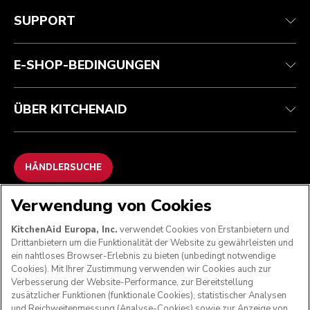
Health Check
Teilnahmebedingungen
Die Marke
Händlersuche
Kundenservice
Versand und Lieferung
Unsere Geschichte
SUPPORT
Verfolgen Sie Ihre Bestellung
Rückgaben und Erstattungen
Garantie und Dokumente
Impressum
Kontaktieren Sie uns.
Erklärung zur Barrierefreiheit
Häufig gestellte fragen
ODR
E-SHOP-BEDINGUNGEN
ÜBER KITCHENAID
HÄNDLERSUCHE
Verwendung von Cookies
WIR AKZEPTIEREN
KitchenAid Europa, Inc.
verwendet Cookies von Erstanbietern und
Drittanbietern um die Funktionalität der Website zu gewährleisten und
ein nahtloses Browser-Erlebnis zu bieten (unbedingt notwendige
Cookies). Mit Ihrer Zustimmung verwenden wir Cookies auch zur
FOLGEN SIE UNS
Verbesserung der Website-Performance, zur Bereitstellung
zusätzlicher Funktionen (funktionale Cookies), statistischer Analysen
und Reichweitenmessung (Analyse-Cookies) sowie zur Anzeige von