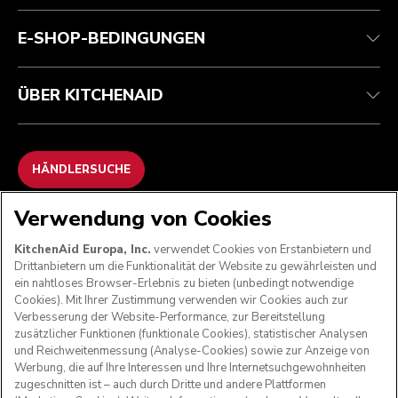
Kontaktieren Sie uns.
Erklärung zur Barrierefreiheit
Häufig gestellte fragen
ODR
E-SHOP-BEDINGUNGEN
ÜBER KITCHENAID
HÄNDLERSUCHE
Verwendung von Cookies
WIR AKZEPTIEREN
KitchenAid Europa, Inc.
verwendet Cookies von Erstanbietern und
Drittanbietern um die Funktionalität der Website zu gewährleisten und
ein nahtloses Browser-Erlebnis zu bieten (unbedingt notwendige
Cookies). Mit Ihrer Zustimmung verwenden wir Cookies auch zur
FOLGEN SIE UNS
Verbesserung der Website-Performance, zur Bereitstellung
zusätzlicher Funktionen (funktionale Cookies), statistischer Analysen
und Reichweitenmessung (Analyse-Cookies) sowie zur Anzeige von
Werbung, die auf Ihre Interessen und Ihre Internetsuchgewohnheiten
zugeschnitten ist – auch durch Dritte und andere Plattformen