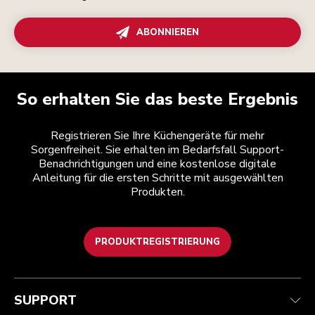
ABONNIEREN
So erhalten Sie das beste Ergebnis
Registrieren Sie Ihre Küchengeräte für mehr
Sorgenfreiheit. Sie erhalten im Bedarfsfall Support-
Benachrichtigungen und eine kostenlose digitale
Anleitung für die ersten Schritte mit ausgewählten
Produkten.
PRODUKTREGISTRIERUNG
Health Check
Teilnahmebedingungen
Die Marke
Händlersuche
Kundenservice
Versand und Lieferung
Unsere Geschichte
SUPPORT
Verfolgen Sie Ihre Bestellung
Rückgaben und Erstattungen
Garantie und Dokumente
Impressum