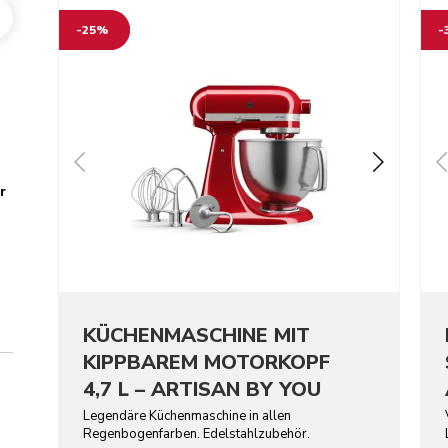
Go to detail page
Go t
-25%
-
r
KÜCHENMASCHINE MIT
KIPPBAREM MOTORKOPF
4,7 L – ARTISAN BY YOU
Legendäre Küchenmaschine in allen
Regenbogenfarben. Edelstahlzubehör.