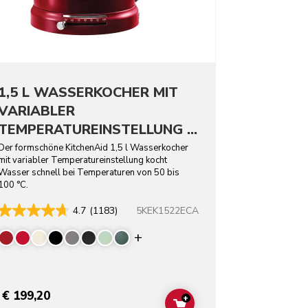
1,5 L WASSERKOCHER MIT
VARIABLER
TEMPERATUREINSTELLUNG -
ARTISAN
Der formschöne KitchenAid 1,5 l Wasserkocher
mit variabler Temperatureinstellung kocht
Wasser schnell bei Temperaturen von 50 bis
100 °C.
5KEK1522ECA
4.7
(1183)
rs
Display more colors
€ 199,20
+
T
ADD TO CART