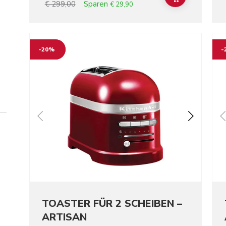
Sparen
€ 299,00
€ 29,90
Go to detail page
Go t
-20%
-
TOASTER FÜR 2 SCHEIBEN –
ARTISAN