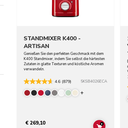
STANDMIXER K400 -
ARTISAN
Genießen Sie den perfekten Geschmack mit dem
K400 Standmixer, indem Sie selbst die härtesten
Zutaten in glatte Texturen und köstliche Aromen
verwandeln.
5KSB4026ECA
4.6
(879)
Display more colo
€ 269,10
+
ADD TO CAR