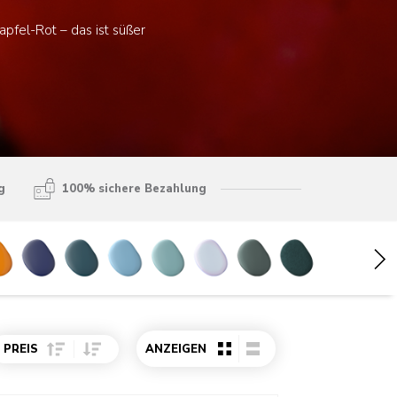
pfel-Rot – das ist süßer
g
100% sichere Bezahlung
Sort Price ascending
Sort Price descending
PREIS
ANZEIGEN