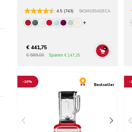
5KSM193ADECA
4.5
(743)
Display more colo
€ 441,75
+
ADD TO CAR
Sparen
€ 589,00
€ 147,25
Go to detail page
Go t
-10%
-
Bestseller