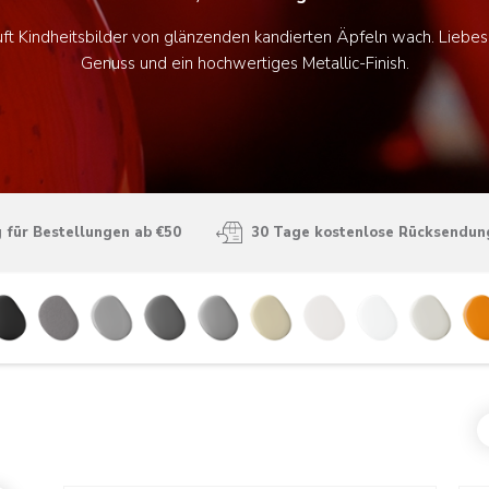
uft Kindheitsbilder von glänzenden kandierten Äpfeln wach. Liebesa
Genuss und ein hochwertiges Metallic-Finish.
 für Bestellungen ab €50
30 Tage kostenlose Rücksendun