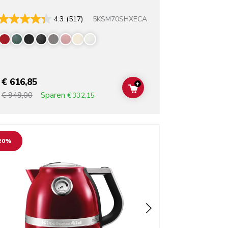
5KSM70SHXECA
4.3
(517)
rs
€ 616,85
+
T
ADD TO CART
Sparen
€ 949,00
€ 332,15
o detail page
20%