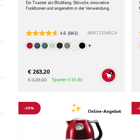
Ein Toaster als Blickfang. Stilvolle, innovative
Funktionen und angenehm in der Verwendung.
5KMT2204ECA
4.6
(842)
Display more colo
€ 263,20
+
ADD TO CAR
Sparen
€ 329,00
€ 65,80
Go to detail page
Go t
-25%
-
Online-Angebot