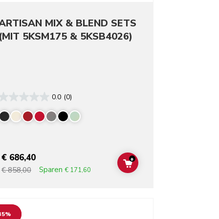
ARTISAN MIX & BLEND SETS
(MIT 5KSM175 & 5KSB4026)
0.0
(0)
rs
€ 686,40
+
T
ADD TO CART
Sparen
€ 858,00
€ 171,60
o detail page
35%