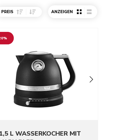
Sort Price ascending
Sort Price descending
PREIS
ANZEIGEN
o detail page
20%
1,5 L WASSERKOCHER MIT