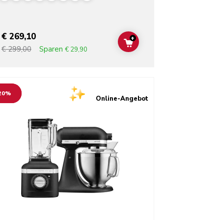
€ 269,10
+
T
ADD TO CART
Sparen
€ 299,00
€ 29,90
o detail page
20%
Online-Angebot