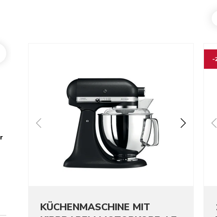
Go to detail page
Go t
-
r
KÜCHENMASCHINE MIT