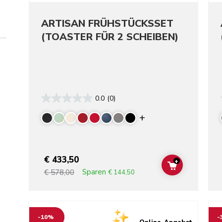
ARTISAN FRÜHSTÜCKSSET
(TOASTER FÜR 2 SCHEIBEN)
0.0
(0)
Display more colo
€ 433,50
+
ADD TO CAR
Sparen
€ 578,00
€ 144,50
Go to detail page
Go t
-10%
-