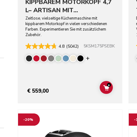
KIPPBAREM MOTORKOPF 4,7
L– ARTISAN MIT
ZUSÄTZLICHEM ZUBEHÖR
Zeitlose, vielseitige Küchenmaschine mit
kippbarem Motorkopf in vielen verschiedenen
Farben. Experimentieren Sie mit zusätzlichem
Zubehör.
5KSM175PSEBK
4.8
(5042)
Display more colo
+
ADD TO CAR
€ 559,00
Go to detail page
Go t
-20%
-