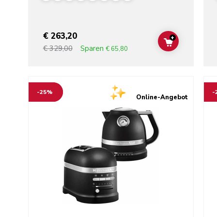
€ 263,20
+
ADD TO CAR
Sparen
€ 329,00
€ 65,80
Go to detail page
Go t
-25%
-
Online-Angebot