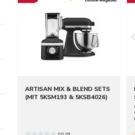
Online-Angebot
ARTISAN MIX & BLEND SETS
(MIT 5KSM193 & 5KSB4026)
0.0
(0)