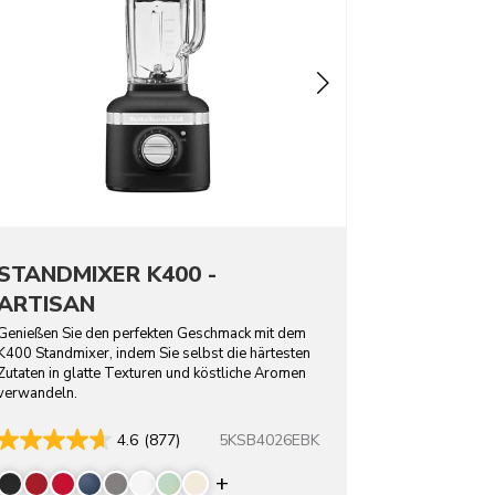
STANDMIXER K400 -
ARTISAN
Genießen Sie den perfekten Geschmack mit dem
K400 Standmixer, indem Sie selbst die härtesten
Zutaten in glatte Texturen und köstliche Aromen
verwandeln.
5KSB4026EBK
4.6
(877)
rs
Display more colors