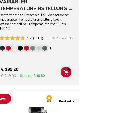
VARIABLER
TEMPERATUREINSTELLUNG -
ARTISAN
Der formschöne KitchenAid 1,5 l Wasserkocher
mit variabler Temperatureinstellung kocht
Wasser schnell bei Temperaturen von 50 bis
100 °C.
5KEK1522EBK
4.7
(1183)
rs
Display more colors
€ 199,20
+
T
ADD TO CART
Sparen
€ 249,00
€ 49,80
o detail page
10%
Bestseller