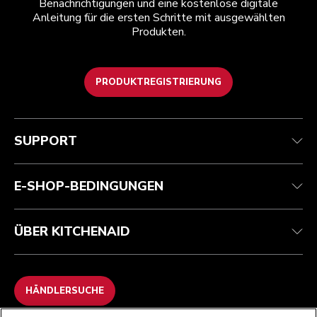
Benachrichtigungen und eine kostenlose digitale
Anleitung für die ersten Schritte mit ausgewählten
Produkten.
PRODUKTREGISTRIERUNG
Health Check
Teilnahmebedingungen
Die Marke
Händlersuche
Kundenservice
Versand und Lieferung
Unsere Geschichte
SUPPORT
Verfolgen Sie Ihre Bestellung
Rückgaben und Erstattungen
Garantie und Dokumente
Impressum
Kontaktieren Sie uns.
Erklärung zur Barrierefreiheit
Häufig gestellte fragen
ODR
E-SHOP-BEDINGUNGEN
ÜBER KITCHENAID
HÄNDLERSUCHE