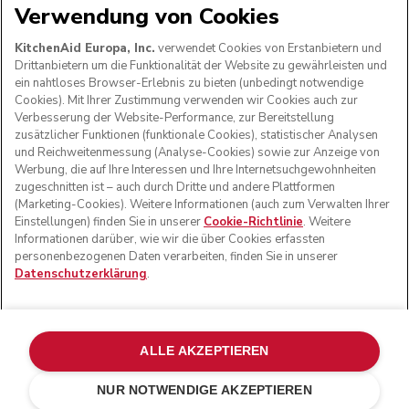
Verwendung von Cookies
WIR AKZEPTIEREN
KitchenAid Europa, Inc.
verwendet Cookies von Erstanbietern und
Drittanbietern um die Funktionalität der Website zu gewährleisten und
ein nahtloses Browser-Erlebnis zu bieten (unbedingt notwendige
Cookies). Mit Ihrer Zustimmung verwenden wir Cookies auch zur
FOLGEN SIE UNS
Verbesserung der Website-Performance, zur Bereitstellung
zusätzlicher Funktionen (funktionale Cookies), statistischer Analysen
und Reichweitenmessung (Analyse-Cookies) sowie zur Anzeige von
Werbung, die auf Ihre Interessen und Ihre Internetsuchgewohnheiten
zugeschnitten ist – auch durch Dritte und andere Plattformen
(Marketing-Cookies). Weitere Informationen (auch zum Verwalten Ihrer
Einstellungen) finden Sie in unserer
Cookie-Richtlinie
. Weitere
Informationen darüber, wie wir die über Cookies erfassten
personenbezogenen Daten verarbeiten, finden Sie in unserer
Datenschutzerklärung
.
© KitchenAid 2026 - Alle Rechte vorbehalten. KitchenAid
und das Design der Küchenmaschine sind eingetragene
ALLE AKZEPTIEREN
Marken in den USA und in anderen Ländern.
NUR NOTWENDIGE AKZEPTIEREN
Meine cookies verwalten
Datenschutzerklärung