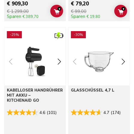
€ 909,30
€ 79,20
+
+
€ 1.299,00
€ 99,00
ADD TO CART
ADD 
Sparen
Sparen
€ 389,70
€ 19,80
Go to detail page
Go to detail page
-25%
-30%
KABELLOSER HANDRÜHRER
GLASSCHÜSSEL 4,7 L
MIT AKKU –
KITCHENAID GO
4.6
(101)
4.7
(174)