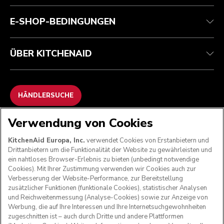
Kontaktieren Sie uns.
Erklärung zur Barrierefreiheit
Häufig gestellte fragen
ODR
E-SHOP-BEDINGUNGEN
ÜBER KITCHENAID
HÄNDLERSUCHE
Verwendung von Cookies
WIR AKZEPTIEREN
KitchenAid Europa, Inc.
verwendet Cookies von Erstanbietern und
Drittanbietern um die Funktionalität der Website zu gewährleisten und
ein nahtloses Browser-Erlebnis zu bieten (unbedingt notwendige
Cookies). Mit Ihrer Zustimmung verwenden wir Cookies auch zur
FOLGEN SIE UNS
Verbesserung der Website-Performance, zur Bereitstellung
zusätzlicher Funktionen (funktionale Cookies), statistischer Analysen
und Reichweitenmessung (Analyse-Cookies) sowie zur Anzeige von
Werbung, die auf Ihre Interessen und Ihre Internetsuchgewohnheiten
zugeschnitten ist – auch durch Dritte und andere Plattformen