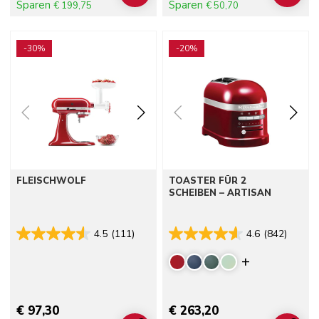
Sparen
Sparen
€ 199,75
€ 50,70
Go to detail page
Go to detail page
-30%
-20%
FLEISCHWOLF
TOASTER FÜR 2
SCHEIBEN – ARTISAN
4.5
(111)
4.6
(842)
Display mor
€ 97,30
€ 263,20