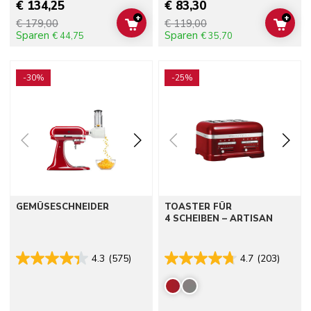
€ 134,25
€ 83,30
+
+
€ 179,00
€ 119,00
ADD TO CART
ADD 
Sparen
Sparen
€ 44,75
€ 35,70
Go to detail page
Go to detail page
-30%
-25%
GEMÜSESCHNEIDER
TOASTER FÜR
4 SCHEIBEN – ARTISAN
4.3
(575)
4.7
(203)