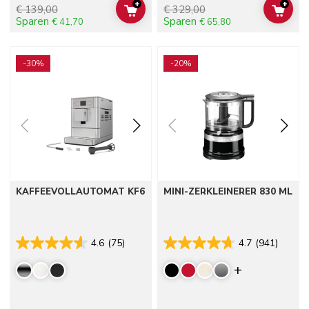
+
+
€ 139,00
€ 329,00
ADD TO CART
ADD 
Sparen
Sparen
€ 41,70
€ 65,80
Go to detail page
Go to detail page
-30%
-20%
KAFFEEVOLLAUTOMAT KF6
MINI-ZERKLEINERER 830 ML
4.6
(75)
4.7
(941)
Display mor