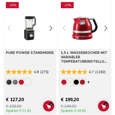
Go to detail page
Go to detail page
-20%
-20%
PURE POWER STANDMIXER
1,5 L WASSERKOCHER MIT
VARIABLER
TEMPERATUREINSTELLUN
G - ARTISAN
4.8
(275)
4.7
(1182)
Display mor
€ 127,20
€ 199,20
+
+
€ 159,00
€ 249,00
ADD TO CART
ADD 
Sparen
Sparen
€ 31,80
€ 49,80