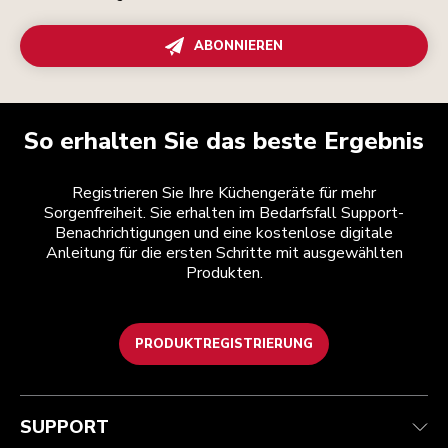
ABONNIEREN
So erhalten Sie das beste Ergebnis
Registrieren Sie Ihre Küchengeräte für mehr
Sorgenfreiheit. Sie erhalten im Bedarfsfall Support-
Benachrichtigungen und eine kostenlose digitale
Anleitung für die ersten Schritte mit ausgewählten
Produkten.
PRODUKTREGISTRIERUNG
Health Check
Teilnahmebedingungen
Die Marke
Händlersuche
Kundenservice
Versand und Lieferung
Unsere Geschichte
SUPPORT
Verfolgen Sie Ihre Bestellung
Rückgaben und Erstattungen
Garantie und Dokumente
Impressum