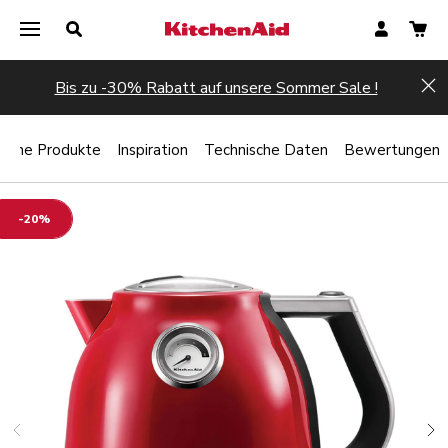
Bis zu -30% Rabatt auf unsere Sommer Sale !
Hi
liche Produkte
Inspiration
Technische Daten
Bewertungen
-20%