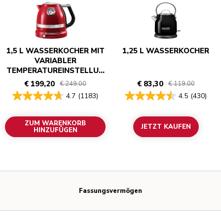
1,5 L WASSERKOCHER MIT
1,25 L WASSERKOCHER
VARIABLER
TEMPERATUREINSTELLUN
G - ARTISAN
€ 199,20
€ 83,30
€ 249,00
€ 119,00
4.7
(1183)
4.5
(430)
ZUM WARENKORB
JETZT KAUFEN
HINZUFÜGEN
Fassungsvermögen