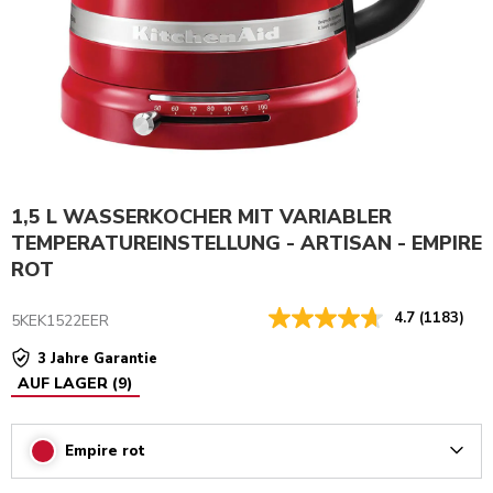
1,5 L WASSERKOCHER MIT VARIABLER
TEMPERATUREINSTELLUNG - ARTISAN - EMPIRE
ROT
4.7
(1183)
5KEK1522EER
3 Jahre Garantie
AUF LAGER
(
9
)
Empire rot
Arrow