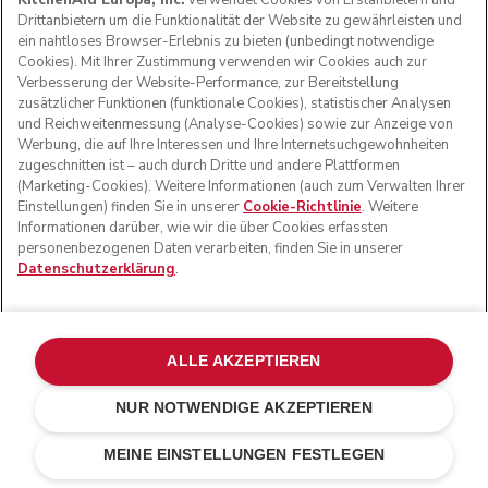
KitchenAid Europa, Inc.
verwendet Cookies von Erstanbietern und
Drittanbietern um die Funktionalität der Website zu gewährleisten und
ein nahtloses Browser-Erlebnis zu bieten (unbedingt notwendige
Cookies). Mit Ihrer Zustimmung verwenden wir Cookies auch zur
Verbesserung der Website-Performance, zur Bereitstellung
zusätzlicher Funktionen (funktionale Cookies), statistischer Analysen
und Reichweitenmessung (Analyse-Cookies) sowie zur Anzeige von
Werbung, die auf Ihre Interessen und Ihre Internetsuchgewohnheiten
zugeschnitten ist – auch durch Dritte und andere Plattformen
(Marketing-Cookies). Weitere Informationen (auch zum Verwalten Ihrer
Einstellungen) finden Sie in unserer
Cookie-Richtlinie
. Weitere
Informationen darüber, wie wir die über Cookies erfassten
personenbezogenen Daten verarbeiten, finden Sie in unserer
Datenschutzerklärung
.
ALLE AKZEPTIEREN
NUR NOTWENDIGE AKZEPTIEREN
Empire rot
€ 249,00
IN DEN EINKAUFSWAGEN
€ 199,20
MEINE EINSTELLUNGEN FESTLEGEN
Kosten einsparen
€ 49,80