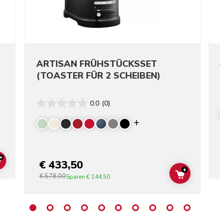
ARTISAN FRÜHSTÜCKSSET
(TOASTER FÜR 2 SCHEIBEN)
0.0
(0)
re colors
Display more color
+
€ 433,50
ADD TO CART
+
€ 578,00
ADD TO C
Sparen
€ 144,50