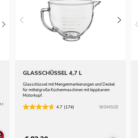
GLASSCHÜSSEL 4,7 L
Glasschüssel mit Mengenmarkierungen und Deckel
für mittelgroße Küchenmaschinen mit kippbarem
Motorkopf.
HM
5KSM5GB
4.7
(174)
+
ADD TO CART