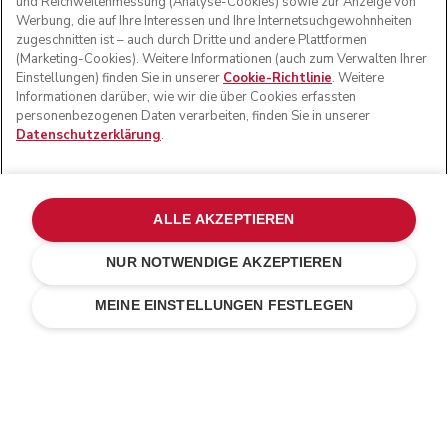
und Reichweitenmessung (Analyse-Cookies) sowie zur Anzeige von
Werbung, die auf Ihre Interessen und Ihre Internetsuchgewohnheiten
zugeschnitten ist – auch durch Dritte und andere Plattformen
(Marketing-Cookies). Weitere Informationen (auch zum Verwalten Ihrer
Einstellungen) finden Sie in unserer
Cookie-Richtlinie
. Weitere
Informationen darüber, wie wir die über Cookies erfassten
personenbezogenen Daten verarbeiten, finden Sie in unserer
Datenschutzerklärung
.
ALLE AKZEPTIEREN
NUR NOTWENDIGE AKZEPTIEREN
Milkshake
€ 459,00
IN DEN EINKAUFSWAGEN
€ 367,20
MEINE EINSTELLUNGEN FESTLEGEN
Kosten einsparen
€ 91,80