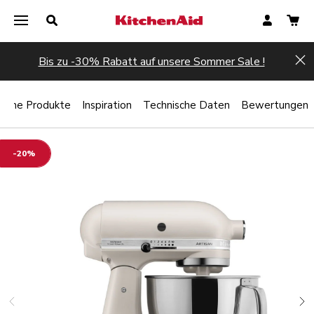
Bis zu -30% Rabatt auf unsere Sommer Sale !
Hi
liche Produkte
Inspiration
Technische Daten
Bewertungen
-20%