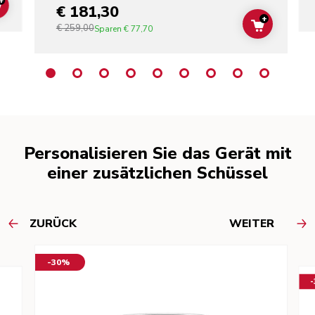
+
€ 181,30
ADD TO CART
+
€ 259,00
ADD TO C
Sparen
€ 77,70
Personalisieren Sie das Gerät mit
einer zusätzlichen Schüssel
ZURÜCK
WEITER
-30%