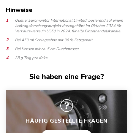
Hinweise
Quelle: Euromonitor International Limited; basierend auf einem
Auftragsforschungsprojekt durchgeführt im Oktober 2024 für
Verkaufswerte (in USD) in 2024, für alle Einzelhandelskanäle.
Bei 473 ml Schlagsahne mit 36 % Fettgehalt
Bei Keksen mit ca. 5 cm Durchmesser
28 g Teig pro Keks.
Sie haben eine Frage?
HÄUFIG GESTELLTE FRAGEN