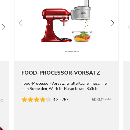
FOOD-PROCESSOR-VORSATZ
Food-Processor-Vorsatz für alle Küchenmaschinen
zum Schneiden, Würfeln, Raspeln und Stifteln.
5KSM2FPA
4.3
(257)
PC