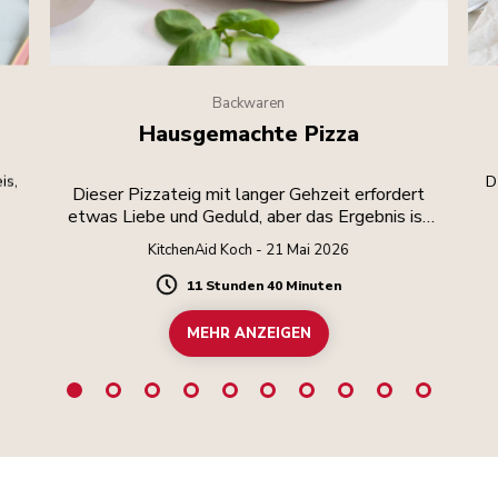
Backwaren
Hausgemachte Pizza
is,
D
Dieser Pizzateig mit langer Gehzeit erfordert
etwas Liebe und Geduld, aber das Ergebnis ist
die Mühe wert.
KitchenAid Koch - 21 Mai 2026
11 Stunden 40 Minuten
Duration
MEHR ANZEIGEN