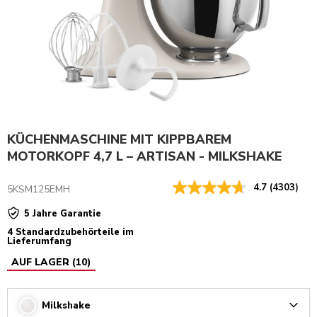
KÜCHENMASCHINE MIT KIPPBAREM
MOTORKOPF 4,7 L – ARTISAN - MILKSHAKE
4.7
(4303)
5KSM125EMH
5 Jahre Garantie
4 Standardzubehörteile im
Lieferumfang
AUF LAGER
(
10
)
Milkshake
Arrow