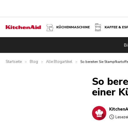
KÜCHENMASCHINE
KAFFEE & ES
Bi
Startseite
Blog
Alle Blogartikel
>
>
>
So bereiten Sie Stampfkartoff
So bere
einer K
KitchenA
Lesezei