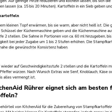
en. Auf geringe Hitze reduzieren und köcheln lassen, bis sich die 
en lassen (ca. 15 bis 20 Minuten). Kartoffeln in ein Sieb geben un
kartoffeln
em kleinen Topf erwärmen, bis sie warm, aber nicht heiß ist. Die
ie Schüssel der Küchenmaschine geben und die Küchenmaschine au
e 2 stellen. Die Sahne in Portionen von ca. 60 ml hinzugeben, bis
gkeit bei jeder Zugabe um 1 bis 2 Stufen erhöhen. Die Stampfkart
einahe die gewünschte Konsistenz haben.
wieder auf Geschwindigkeitsstufe 2 stellen und die Kartoffeln mi
feffer würzen. Nach Wunsch Extras wie Senf, Knoblauch, Käse o
is alles vermengt ist.
chenAid Rührer eignet sich am besten 
ffeln?
hörteil von KitchenAid für die Zubereitung von Stampfkartoffeln 