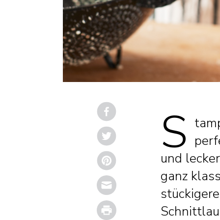
S
tamp
perf
und lecke
ganz klass
Email
stückiger
Print
Schnittlau