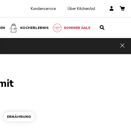
Kundenservice
Über KitchenAid
BEN
KOCHERLEBNIS
SOMMER SALE
Hid
mit
ERNÄHRUNG