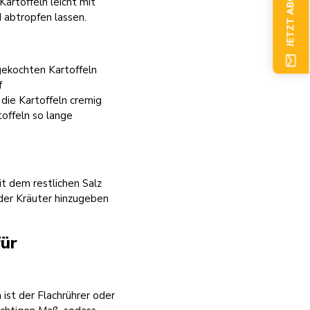
JETZT ABONNIEREN
Kartoffeln leicht mit
d abtropfen lassen.
 gekochten Kartoffeln
f
 die Kartoffeln cremig
offeln so lange
t dem restlichen Salz
der Kräuter hinzugeben
für
ist der Flachrührer oder