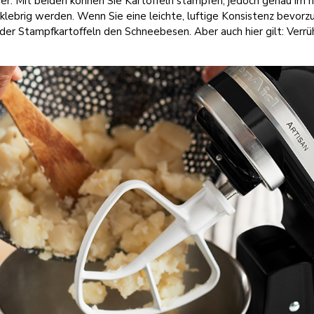
er. Mit beiden können Sie Kartoffeln stampfen, jedoch genau im r
t klebrig werden. Wenn Sie eine leichte, luftige Konsistenz bevor
er Stampfkartoffeln den Schneebesen. Aber auch hier gilt: Verrü