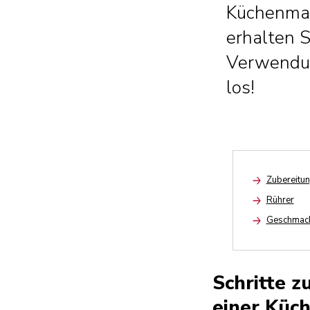
Küchenmas
erhalten 
Verwendun
los!
Zubereitun
Arrow
Rührer
Arrow
Geschmack
Arrow
Schritte z
einer Küc