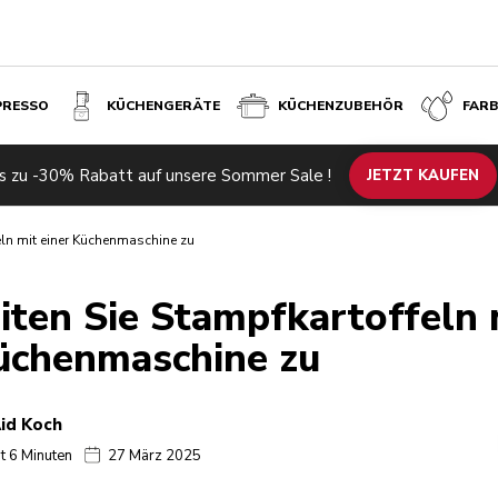
PRESSO
KÜCHENGERÄTE
KÜCHENZUBEHÖR
FAR
s zu -30% Rabatt auf unsere Sommer Sale !
JETZT KAUFEN
eln mit einer Küchenmaschine zu
iten Sie Stampfkartoffeln 
üchenmaschine zu
id Koch
t 6 Minuten
27 März 2025