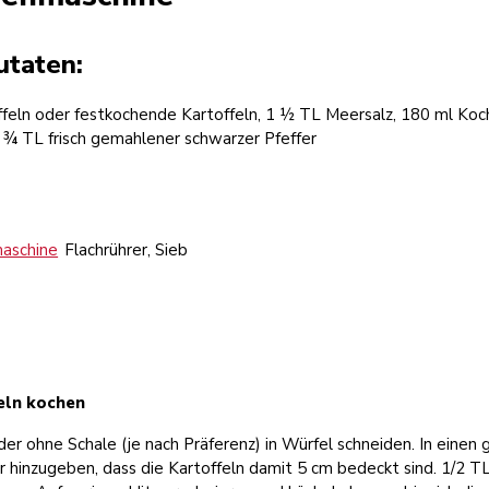
utaten:
ffeln oder festkochende Kartoffeln, 1 ½ TL Meersalz, 180 ml Koc
 ¾ TL frisch gemahlener schwarzer Pfeffer
aschine
Flachrührer, Sieb
feln kochen
der ohne Schale (je nach Präferenz) in Würfel schneiden. In eine
r hinzugeben, dass die Kartoffeln damit 5 cm bedeckt sind. 1/2 