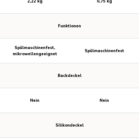
2,22 kg
0,75 kg
Funktionen
Spülmaschinenfest,
Spülmaschinenfest
mikrowellengeeignet
Backdeckel
Nein
Nein
Silikondeckel