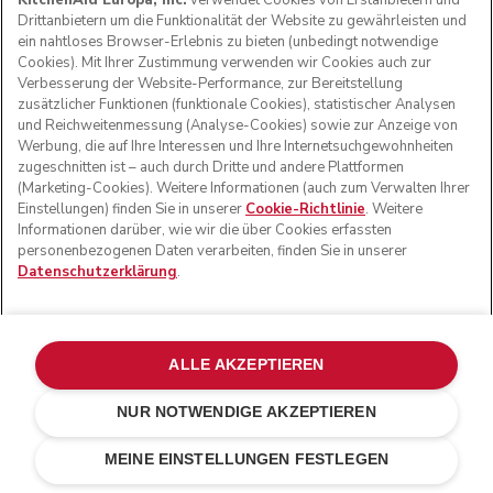
KitchenAid Europa, Inc.
verwendet Cookies von Erstanbietern und
Drittanbietern um die Funktionalität der Website zu gewährleisten und
ein nahtloses Browser-Erlebnis zu bieten (unbedingt notwendige
Cookies). Mit Ihrer Zustimmung verwenden wir Cookies auch zur
Verbesserung der Website-Performance, zur Bereitstellung
zusätzlicher Funktionen (funktionale Cookies), statistischer Analysen
und Reichweitenmessung (Analyse-Cookies) sowie zur Anzeige von
Werbung, die auf Ihre Interessen und Ihre Internetsuchgewohnheiten
zugeschnitten ist – auch durch Dritte und andere Plattformen
(Marketing-Cookies). Weitere Informationen (auch zum Verwalten Ihrer
Einstellungen) finden Sie in unserer
Cookie-Richtlinie
. Weitere
Informationen darüber, wie wir die über Cookies erfassten
personenbezogenen Daten verarbeiten, finden Sie in unserer
Datenschutzerklärung
.
ALLE AKZEPTIEREN
NUR NOTWENDIGE AKZEPTIEREN
€ 119,00
€ 83,30
IN DEN EINKAUFSWAGEN
Kosten einsparen
€ 35,70
MEINE EINSTELLUNGEN FESTLEGEN