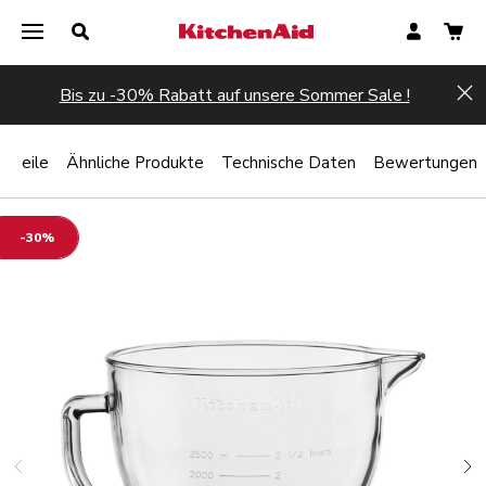
Bis zu -30% Rabatt auf unsere Sommer Sale !
Hi
orteile
Ähnliche Produkte
Technische Daten
Bewertungen
-30%