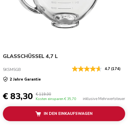
GLASSCHÜSSEL 4,7 L
4.7
(174)
5KSM5GB
2 Jahre Garantie
€ 83,30
€ 119,00
inklusive Mehrwertsteuer
Kosten einsparen
€ 35,70
IN DEN EINKAUFSWAGEN