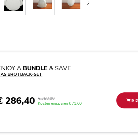
ENJOY A
BUNDLE
& SAVE
AS BROTBACK-SET
€ 286,40
€ 358,00
IN 
Kosten einsparen
€ 71,60