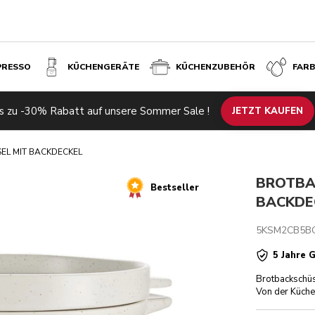
PRESSO
KÜCHENGERÄTE
KÜCHENZUBEHÖR
FAR
€ 125
s zu -30% Rabatt auf unsere Sommer Sale !
Ähnliche Produkte
Inspiration
Technische Daten
JETZT KAUFEN
Bewertun
EL MIT BACKDECKEL
BROTBA
Bestseller
BACKDE
5KSM2CB5B
5 Jahre 
Brotbackschüs
Von der Küche