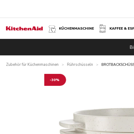
KÜCHENMASCHINE
KAFFEE & ES
BROTBACKSCHÜSSEL MIT BACKDECKEL
Bi
Übersicht
Was ist im Lieferumfang enthalten?
Vorteile
Zubehör für Küchenmaschinen
Rührschüsseln
>
>
BROTBACKSCHÜSS
-30%