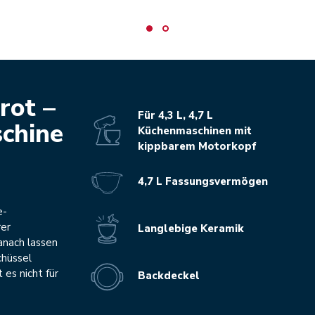
rot –
Für 4,3 L, 4,7 L
chine
Küchenmaschinen mit
kippbarem Motorkopf
4,7 L Fassungsvermögen
e-
rer
Langlebige Keramik
anach lassen
chüssel
 es nicht für
Backdeckel