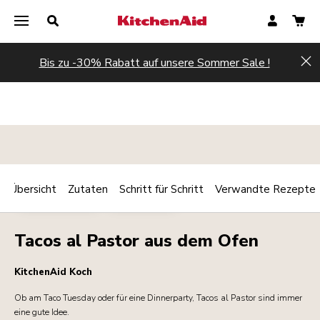
Bis zu -30% Rabatt auf unsere Sommer Sale !
Hi
Übersicht
Zutaten
Schritt für Schritt
Verwandte Rezepte
Print
HAUPTGERICHT
STREETFOOD
Share
Tacos al Pastor aus dem Ofen
KitchenAid Koch
Ob am Taco Tuesday oder für eine Dinnerparty, Tacos al Pastor sind immer
eine gute Idee.