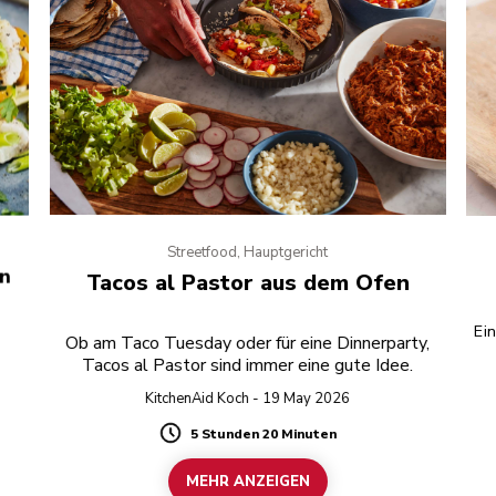
Streetfood, Hauptgericht
en
Tacos al Pastor aus dem Ofen
Ein
Ob am Taco Tuesday oder für eine Dinnerparty,
Tacos al Pastor sind immer eine gute Idee.
KitchenAid Koch - 19 May 2026
5 Stunden 20 Minuten
Duration
MEHR ANZEIGEN