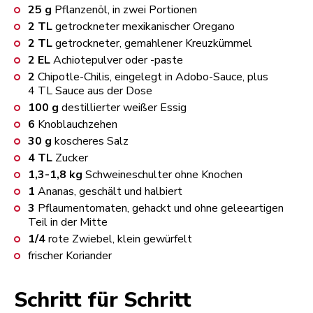
25
g
Pflanzenöl, in zwei Portionen
2
TL
getrockneter mexikanischer Oregano
2
TL
getrockneter, gemahlener Kreuzkümmel
2
EL
Achiotepulver oder -paste
2
Chipotle-Chilis, eingelegt in Adobo-Sauce, plus
4 TL Sauce aus der Dose
100
g
destillierter weißer Essig
6
Knoblauchzehen
30
g
koscheres Salz
4
TL
Zucker
1,3-1,8
kg
Schweineschulter ohne Knochen
1
Ananas, geschält und halbiert
3
Pflaumentomaten, gehackt und ohne geleeartigen
Teil in der Mitte
1/4
rote Zwiebel, klein gewürfelt
frischer Koriander
Schritt für Schritt