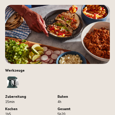
Werkzeuge
StandMixer
Zubereitung
Ruhen
15min
4h
Kochen
Gesamt
1h5
5h20