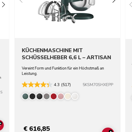
KÜCHENMASCHINE MIT
SCHÜSSELHEBER 6,6 L – ARTISAN
Vereint Form und Funktion für ein Höchstmaß an
Leistung.
n
5KSM70SHXEPP
4.3
(517)
SS
+
€ 616,85
ADD TO CART
+