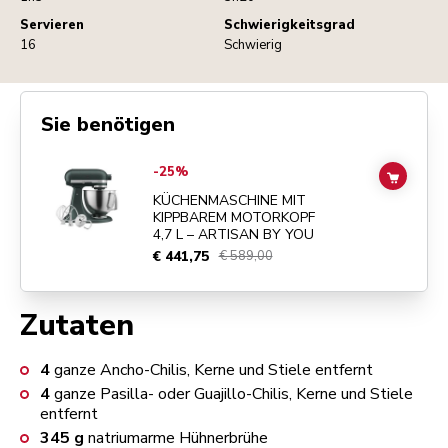
Servieren
Schwierigkeitsgrad
16
Schwierig
Sie benötigen
Go to
KÜCHENMASCHINE MIT KIPPBAREM MOTORKOPF 4,7 L – ART
-25%
ADD TO
KÜCHENMASCHINE MIT
KIPPBAREM MOTORKOPF
4,7 L – ARTISAN BY YOU
€ 441,75
€ 589,00
Zutaten
4
ganze Ancho-Chilis, Kerne und Stiele entfernt
4
ganze Pasilla- oder Guajillo-Chilis, Kerne und Stiele
entfernt
345
g
natriumarme Hühnerbrühe