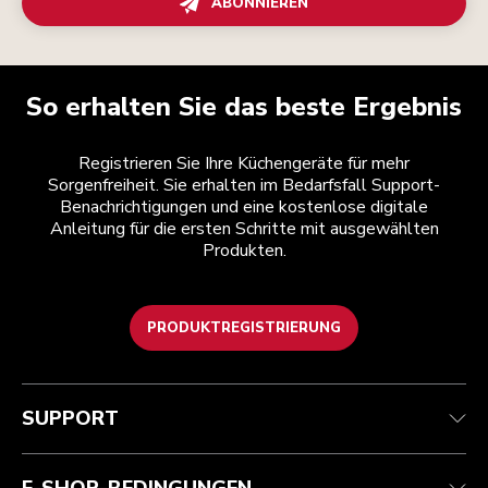
ABONNIEREN
So erhalten Sie das beste Ergebnis
Registrieren Sie Ihre Küchengeräte für mehr
Sorgenfreiheit. Sie erhalten im Bedarfsfall Support-
Benachrichtigungen und eine kostenlose digitale
Anleitung für die ersten Schritte mit ausgewählten
Produkten.
PRODUKTREGISTRIERUNG
Health Check
Teilnahmebedingungen
Die Marke
Händlersuche
Kundenservice
Versand und Lieferung
Unsere Geschichte
SUPPORT
Verfolgen Sie Ihre Bestellung
Rückgaben und Erstattungen
Garantie und Dokumente
Impressum
Kontaktieren Sie uns.
Erklärung zur Barrierefreiheit
Häufig gestellte fragen
ODR