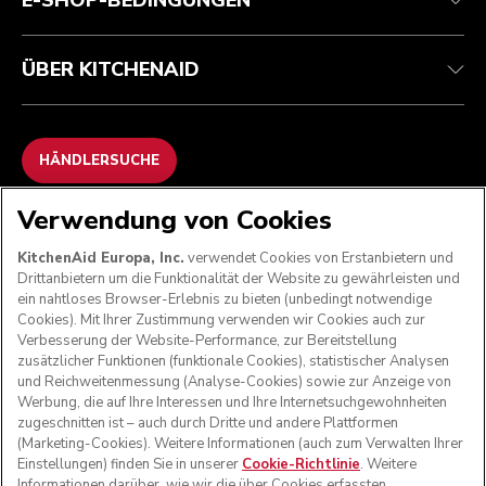
E-SHOP-BEDINGUNGEN
ÜBER KITCHENAID
HÄNDLERSUCHE
Verwendung von Cookies
WIR AKZEPTIEREN
KitchenAid Europa, Inc.
verwendet Cookies von Erstanbietern und
Drittanbietern um die Funktionalität der Website zu gewährleisten und
ein nahtloses Browser-Erlebnis zu bieten (unbedingt notwendige
Cookies). Mit Ihrer Zustimmung verwenden wir Cookies auch zur
FOLGEN SIE UNS
Verbesserung der Website-Performance, zur Bereitstellung
zusätzlicher Funktionen (funktionale Cookies), statistischer Analysen
und Reichweitenmessung (Analyse-Cookies) sowie zur Anzeige von
Werbung, die auf Ihre Interessen und Ihre Internetsuchgewohnheiten
zugeschnitten ist – auch durch Dritte und andere Plattformen
(Marketing-Cookies). Weitere Informationen (auch zum Verwalten Ihrer
Einstellungen) finden Sie in unserer
Cookie-Richtlinie
. Weitere
Informationen darüber, wie wir die über Cookies erfassten