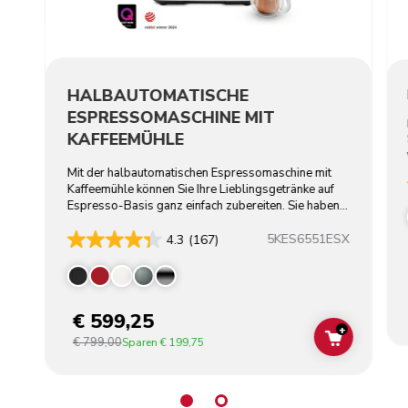
HALBAUTOMATISCHE
ESPRESSOMASCHINE MIT
KAFFEEMÜHLE
Mit der halbautomatischen Espressomaschine mit
Kaffeemühle können Sie Ihre Lieblingsgetränke auf
Espresso-Basis ganz einfach zubereiten. Sie haben
die Wahl.
5KES6551ESX
4.3
(167)
€ 599,25
+
€ 799,00
ADD TO C
Sparen
€ 199,75