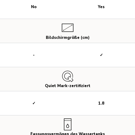
No
Yes
Bildschirmgröße (cm)
-
✓
Quiet Mark-zertifiziert
✓
1.8
Fassungsvermögen des Wassertanks