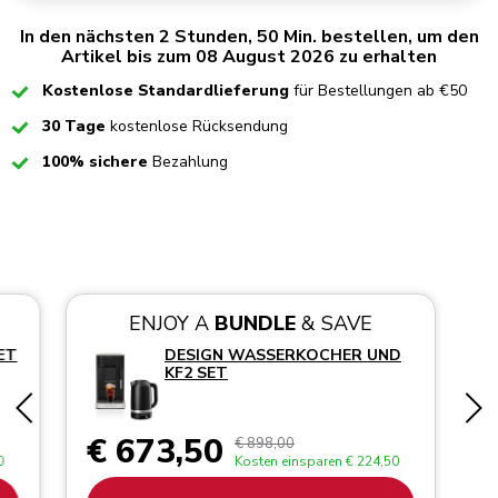
In den nächsten 2 Stunden, 50 Min. bestellen, um den
Artikel bis zum 08 August 2026 zu erhalten
Checked
Kostenlose Standardlieferung
für Bestellungen ab €50
Checked
30 Tage
kostenlose Rücksendung
Checked
100% sichere
Bezahlung
ENJOY A
BUNDLE
& SAVE
ET
DESIGN WASSERKOCHER UND
KF2 SET
€ 673,50
€ 898,00
0
Kosten einsparen
€ 224,50