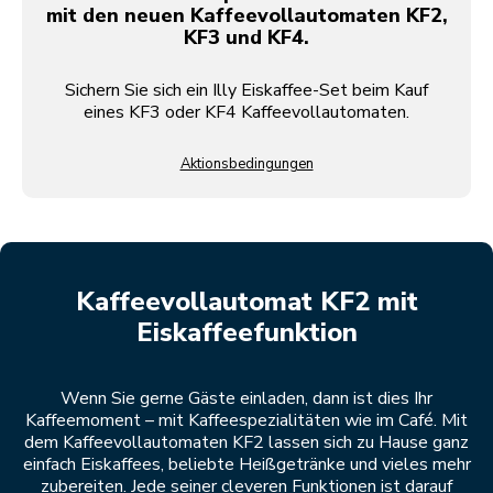
mit den neuen Kaffeevollautomaten KF2,
KF3 und KF4.
Sichern Sie sich ein Illy Eiskaffee-Set beim Kauf
eines KF3 oder KF4 Kaffeevollautomaten.
Aktionsbedingungen
Kaffeevollautomat KF2 mit
Eiskaffeefunktion
Wenn Sie gerne Gäste einladen, dann ist dies Ihr
Kaffeemoment – mit Kaffeespezialitäten wie im Café. Mit
dem Kaffeevollautomaten KF2 lassen sich zu Hause ganz
einfach Eiskaffees, beliebte Heißgetränke und vieles mehr
zubereiten. Jede seiner cleveren Funktionen ist darauf