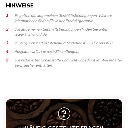
HINWEISE
Es gelten die allgemeinen Geschäftsbedingungen. Weitere
Informationen finden Sie in der Produktgarantie.
Die allgemeinen Geschäftsbedingungen finden Sie unter
www.kitchenaid.de.
Im Vergleich zu den KitchenAid Modellen KF6, KF7 und KF8.
Ausgabe variiert je nach Einstellungen.
Die reduzierten Schadstoffe sind nicht unbedingt im Wasser aller
Verbraucher enthalten.