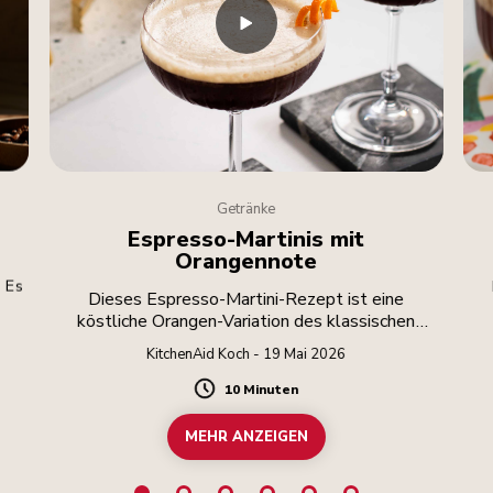
Getränke
Espresso-Martinis mit
Orangennote
? Es
Dieses Espresso-Martini-Rezept ist eine
köstliche Orangen-Variation des klassischen
B
Espresso-Martini. Es kombiniert milden Wodka
KitchenAid Koch - 19 Mai 2026
mit vollmundigem Kaffee und einer leichten
Orangennote. Alkohol sollte
10 Minuten
Duration
verantwortungsbewusst konsumiert werden.
MEHR ANZEIGEN