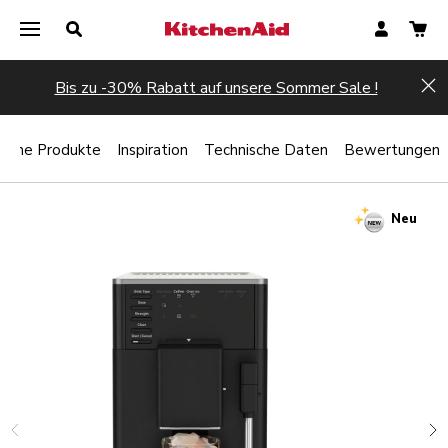
Bis zu -30% Rabatt auf unsere Sommer Sale !
Hi
liche Produkte
Inspiration
Technische Daten
Bewertungen
Neu