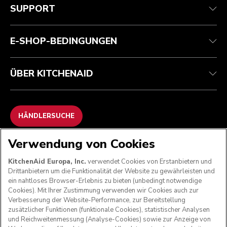
Kundenservice
Versand und Lieferung
Unsere Geschichte
SUPPORT
Verfolgen Sie Ihre Bestellung
Rückgaben und Erstattungen
Garantie und Dokumente
Impressum
Kontaktieren Sie uns.
Erklärung zur Barrierefreiheit
Häufig gestellte fragen
ODR
E-SHOP-BEDINGUNGEN
ÜBER KITCHENAID
HÄNDLERSUCHE
Verwendung von Cookies
WIR AKZEPTIEREN
KitchenAid Europa, Inc.
verwendet Cookies von Erstanbietern und
Drittanbietern um die Funktionalität der Website zu gewährleisten und
ein nahtloses Browser-Erlebnis zu bieten (unbedingt notwendige
Cookies). Mit Ihrer Zustimmung verwenden wir Cookies auch zur
FOLGEN SIE UNS
Verbesserung der Website-Performance, zur Bereitstellung
zusätzlicher Funktionen (funktionale Cookies), statistischer Analysen
und Reichweitenmessung (Analyse-Cookies) sowie zur Anzeige von