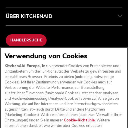
ÜBER KITCHENAID
HÄNDLERSUCHE
Verwendung von Cookies
WIR AKZEPTIEREN
KitchenAid Europa, Inc.
verwendet Cookies von Erstanbietern und
Drittanbietern um die Funktionalität der Website zu gewährleisten und
ein nahtloses Browser-Erlebnis zu bieten (unbedingt notwendige
Cookies). Mit Ihrer Zustimmung verwenden wir Cookies auch zur
FOLGEN SIE UNS
Verbesserung der Website-Performance, zur Bereitstellung
zusätzlicher Funktionen (funktionale Cookies), statistischer Analysen
und Reichweitenmessung (Analyse-Cookies) sowie zur Anzeige von
Werbung, die auf Ihre Interessen und Ihre Internetsuchgewohnheiten
zugeschnitten ist – auch durch Dritte und andere Plattformen
(Marketing-Cookies). Weitere Informationen (auch zum Verwalten Ihrer
Einstellungen) finden Sie in unserer
Cookie-Richtlinie
. Weitere
Informationen darüber, wie wir die über Cookies erfassten