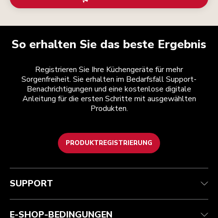
So erhalten Sie das beste Ergebnis
Registrieren Sie Ihre Küchengeräte für mehr
Sorgenfreiheit. Sie erhalten im Bedarfsfall Support-
Benachrichtigungen und eine kostenlose digitale
Anleitung für die ersten Schritte mit ausgewählten
Produkten.
PRODUKTREGISTRIERUNG
Health Check
Teilnahmebedingungen
Die Marke
Händlersuche
Kundenservice
Versand und Lieferung
Unsere Geschichte
SUPPORT
Verfolgen Sie Ihre Bestellung
Rückgaben und Erstattungen
Garantie und Dokumente
Impressum
Kontaktieren Sie uns.
Erklärung zur Barrierefreiheit
Häufig gestellte fragen
ODR
E-SHOP-BEDINGUNGEN