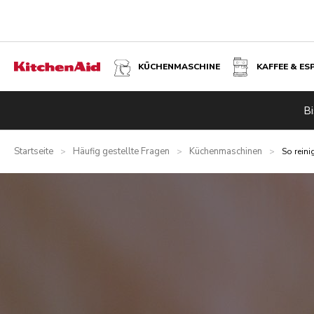
KÜCHENMASCHINE
KAFFEE & ES
Bi
Startseite
Häufig gestellte Fragen
Küchenmaschinen
>
>
>
So rein