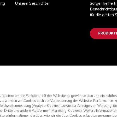
ung
Unsere Geschichte
Sorgenfreiheit.
Benachrichtigu
für die ersten
PRODUKTR
anbietern um die Funktionalität der Website zu gewährleisten und ein nahtl
g verwenden wir Cookies auch zur Verbesserung der Website-Performance, zu
nd Reichweitenmessung (Analyse-Cookies) sowie zur Anzeige von Werbung, die
rch Dritte und andere Plattformen (Marketing-Cookies). Weitere Informatione
eitere Informationen darüber, wie wir die über Cookies erfassten personen