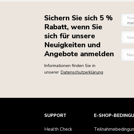
Sichern Sie sich 5 %
You
Rabatt, wenn Sie
sich für unsere
Vo
Neuigkeiten und
Angebote anmelden
Na
Informationen finden Sie in
unserer
Datenschutzerklärung
Health Check
Teilnahmebedingungen
Die Marke
Händlersuche
SUPPORT
E-SHOP-BEDING
Kundenservice
Versand und Lieferung
Unsere Geschichte
Verfolgen Sie Ihre Bestellung
Rückgaben und Erstattungen
Garantie und Dokumente
Impressum
Health Check
Teilnahmebedingu
Kontaktieren Sie uns.
Erklärung zur Barrierefreiheit
Häufig gestellte fragen
ODR