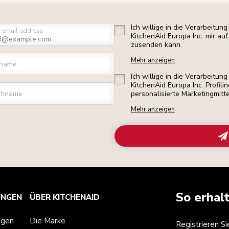
Ich willige in die Verarbeitu
r email address
KitchenAid Europa Inc. mir a
zusenden kann.
Mehr anzeigen
rname
Ich willige in die Verarbeitu
KitchenAid Europa Inc. Profili
chname
personalisierte Marketingmitt
Mehr anzeigen
So erhal
UNGEN
ÜBER KITCHENAID
ngen
Die Marke
Registrieren S