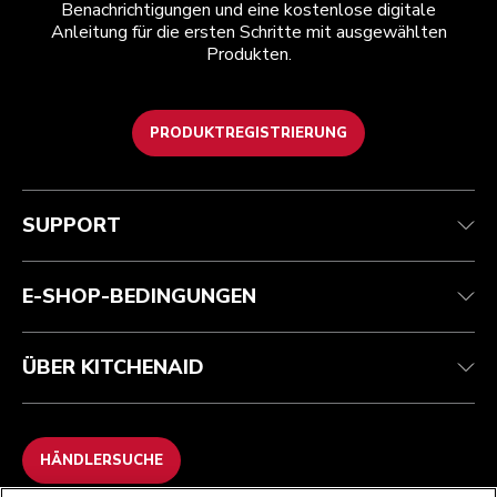
Benachrichtigungen und eine kostenlose digitale
Anleitung für die ersten Schritte mit ausgewählten
Produkten.
PRODUKTREGISTRIERUNG
Health Check
Teilnahmebedingungen
Die Marke
Händlersuche
Kundenservice
Versand und Lieferung
Unsere Geschichte
SUPPORT
Verfolgen Sie Ihre Bestellung
Rückgaben und Erstattungen
Garantie und Dokumente
Impressum
Kontaktieren Sie uns.
Erklärung zur Barrierefreiheit
Häufig gestellte fragen
ODR
E-SHOP-BEDINGUNGEN
ÜBER KITCHENAID
HÄNDLERSUCHE