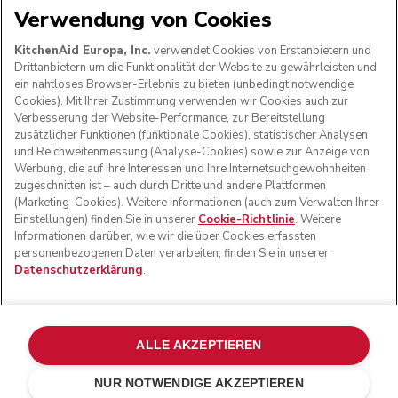
Verwendung von Cookies
WIR AKZEPTIEREN
KitchenAid Europa, Inc.
verwendet Cookies von Erstanbietern und
Drittanbietern um die Funktionalität der Website zu gewährleisten und
ein nahtloses Browser-Erlebnis zu bieten (unbedingt notwendige
Cookies). Mit Ihrer Zustimmung verwenden wir Cookies auch zur
FOLGEN SIE UNS
Verbesserung der Website-Performance, zur Bereitstellung
zusätzlicher Funktionen (funktionale Cookies), statistischer Analysen
und Reichweitenmessung (Analyse-Cookies) sowie zur Anzeige von
Werbung, die auf Ihre Interessen und Ihre Internetsuchgewohnheiten
zugeschnitten ist – auch durch Dritte und andere Plattformen
(Marketing-Cookies). Weitere Informationen (auch zum Verwalten Ihrer
Einstellungen) finden Sie in unserer
Cookie-Richtlinie
. Weitere
Informationen darüber, wie wir die über Cookies erfassten
personenbezogenen Daten verarbeiten, finden Sie in unserer
Datenschutzerklärung
.
© KitchenAid 2026 - Alle Rechte vorbehalten. KitchenAid
und das Design der Küchenmaschine sind eingetragene
ALLE AKZEPTIEREN
Marken in den USA und in anderen Ländern.
NUR NOTWENDIGE AKZEPTIEREN
Meine cookies verwalten
Datenschutzerklärung