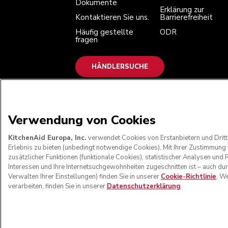
Dokumente
Erklärung zur
Kontaktieren Sie uns.
Barrierefreiheit
Häufig gestellte
ODR
fragen
HÄNDLERSUCHE
WIR AKZEPTIEREN
Verwendung von Cookies
KitchenAid Europa, Inc.
verwendet Cookies von Erstanbietern und Dritt
Erlebnis zu bieten (unbedingt notwendige Cookies). Mit Ihrer Zustimmun
zusätzlicher Funktionen (funktionale Cookies), statistischer Analysen u
Interessen und Ihre Internetsuchgewohnheiten zugeschnitten ist – auch du
Verwalten Ihrer Einstellungen) finden Sie in unserer
Cookie-Richtlinie
. W
verarbeiten, finden Sie in unserer
Datenschutzerklärung
.
© KitchenAid 2026 - Alle Rechte vorbehalten
Meine cookies ver