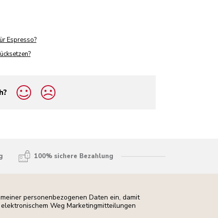
ür Espresso?
rücksetzen?
h?
g
100% sichere Bezahlung
ng meiner personenbezogenen Daten ein, damit
uf elektronischem Weg Marketingmitteilungen