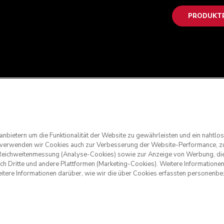
PRODUKTR
anbietern um die Funktionalität der Website zu gewährleisten und ein nahtl
g verwenden wir Cookies auch zur Verbesserung der Website-Performance, zu
nd Reichweitenmessung (Analyse-Cookies) sowie zur Anzeige von Werbung, die
rch Dritte und andere Plattformen (Marketing-Cookies). Weitere Informatione
eitere Informationen darüber, wie wir die über Cookies erfassten personen
. KitchenAid und das Design der Küchenmaschine sind eingetrage
walten
Datenschutzerklärung
Cookie-Erklärung
Andere Länder