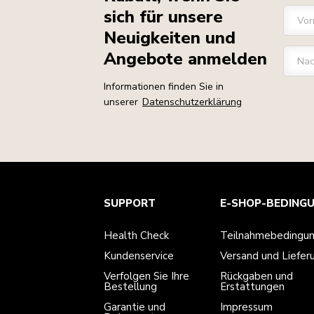
sich für unsere
Vo
Neuigkeiten und
Angebote anmelden
Na
Informationen finden Sie in
unserer
Datenschutzerklärung
Health Check
Teilnahmebedingungen
Die Marke
Händlersuche
SUPPORT
E-SHOP-BEDING
Kundenservice
Versand und Lieferung
Unsere Geschichte
Verfolgen Sie Ihre Bestellung
Rückgaben und Erstattungen
Garantie und Dokumente
Impressum
Health Check
Teilnahmebedingu
Kontaktieren Sie uns.
Erklärung zur Barrierefreiheit
Häufig gestellte fragen
ODR
Kundenservice
Versand und Liefer
Verfolgen Sie Ihre
Rückgaben und
Bestellung
Erstattungen
Garantie und
Impressum