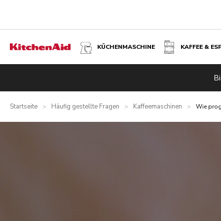
KÜCHENMASCHINE
KAFFEE & ES
Bi
Startseite
Häufig gestellte Fragen
Kaffeemaschinen
>
>
>
Wie prog