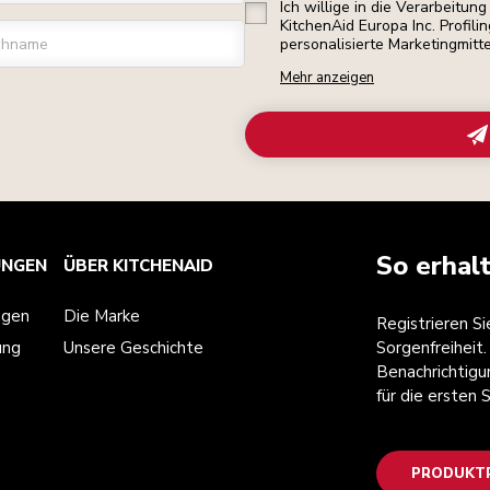
Ich willige in die Verarbeitu
KitchenAid Europa Inc. Profili
chname
personalisierte Marketingmitt
Mehr anzeigen
So erhal
UNGEN
ÜBER KITCHENAID
ngen
Die Marke
Registrieren S
ung
Unsere Geschichte
Sorgenfreiheit.
Benachrichtigu
für die ersten
PRODUKTR