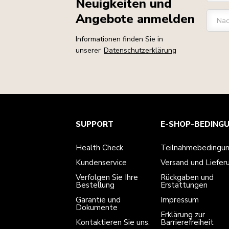
Neuigkeiten und
Angebote anmelden
Na
Informationen finden Sie in
unserer
Datenschutzerklärung
Health Check
Teilnahmebedingungen
Die Marke
Händlersuche
SUPPORT
E-SHOP-BEDING
Kundenservice
Versand und Lieferung
Unsere Geschichte
Verfolgen Sie Ihre Bestellung
Rückgaben und Erstattungen
Garantie und Dokumente
Impressum
Health Check
Teilnahmebedingu
Kontaktieren Sie uns.
Erklärung zur Barrierefreiheit
Häufig gestellte fragen
ODR
Kundenservice
Versand und Liefer
Verfolgen Sie Ihre
Rückgaben und
Bestellung
Erstattungen
Garantie und
Impressum
Dokumente
Erklärung zur
Kontaktieren Sie uns.
Barrierefreiheit