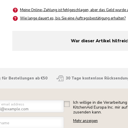
Meine Online-Zahlung ist fehlgeschlagen, aber das Geld wurde 
Wie lange dauert es, bis Sie eine Auftragsbestätigung erhalten?
War dieser Artikel hilfreic
yes
no
 für Bestellungen ab €50
30 Tage kostenlose Rücksendun
Ich willige in die Verarbeitu
r email address
KitchenAid Europa Inc. mir a
zusenden kann.
Mehr anzeigen
rname