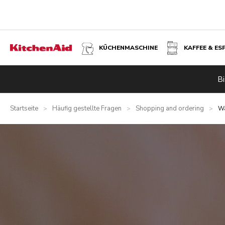
KÜCHENMASCHINE
KAFFEE & ES
Bi
Startseite
Häufig gestellte Fragen
Shopping and ordering
>
>
>
Wa