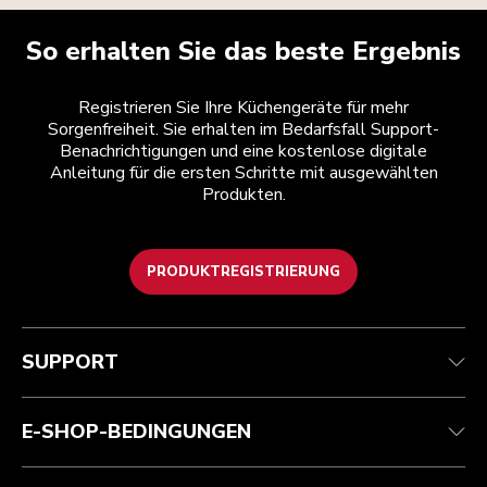
So erhalten Sie das beste Ergebnis
Registrieren Sie Ihre Küchengeräte für mehr
Sorgenfreiheit. Sie erhalten im Bedarfsfall Support-
Benachrichtigungen und eine kostenlose digitale
Anleitung für die ersten Schritte mit ausgewählten
Produkten.
PRODUKTREGISTRIERUNG
Health Check
Teilnahmebedingungen
Die Marke
Händlersuche
Kundenservice
Versand und Lieferung
Unsere Geschichte
SUPPORT
Verfolgen Sie Ihre Bestellung
Rückgaben und Erstattungen
Garantie und Dokumente
Impressum
Kontaktieren Sie uns.
Erklärung zur Barrierefreiheit
Häufig gestellte fragen
ODR
E-SHOP-BEDINGUNGEN