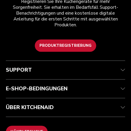
Registrieren Sie Ihre Küchengeräte für mehr
Sorgenfreiheit. Sie erhalten im Bedarfsfall Support-
Benachrichtigungen und eine kostenlose digitale
Anleitung für die ersten Schritte mit ausgewählten
Produkten.
PRODUKTREGISTRIERUNG
Health Check
Teilnahmebedingungen
Die Marke
Händlersuche
Kundenservice
Versand und Lieferung
Unsere Geschichte
SUPPORT
Verfolgen Sie Ihre Bestellung
Rückgaben und Erstattungen
Garantie und Dokumente
Impressum
Kontaktieren Sie uns.
Erklärung zur Barrierefreiheit
Häufig gestellte fragen
ODR
E-SHOP-BEDINGUNGEN
ÜBER KITCHENAID