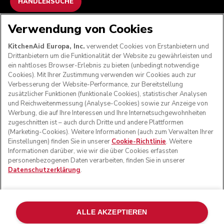
HÄNDLERSUCHE
Verwendung von Cookies
WIR AKZEPTIEREN
KitchenAid Europa, Inc.
verwendet Cookies von Erstanbietern und
Drittanbietern um die Funktionalität der Website zu gewährleisten und
ein nahtloses Browser-Erlebnis zu bieten (unbedingt notwendige
Cookies). Mit Ihrer Zustimmung verwenden wir Cookies auch zur
FOLGEN SIE UNS
Verbesserung der Website-Performance, zur Bereitstellung
zusätzlicher Funktionen (funktionale Cookies), statistischer Analysen
und Reichweitenmessung (Analyse-Cookies) sowie zur Anzeige von
Werbung, die auf Ihre Interessen und Ihre Internetsuchgewohnheiten
zugeschnitten ist – auch durch Dritte und andere Plattformen
(Marketing-Cookies). Weitere Informationen (auch zum Verwalten Ihrer
Einstellungen) finden Sie in unserer
Cookie-Richtlinie
. Weitere
Informationen darüber, wie wir die über Cookies erfassten
personenbezogenen Daten verarbeiten, finden Sie in unserer
Datenschutzerklärung
.
© KitchenAid 2026 - Alle Rechte vorbehalten. KitchenAid
und das Design der Küchenmaschine sind eingetragene
ALLE AKZEPTIEREN
Marken in den USA und in anderen Ländern.