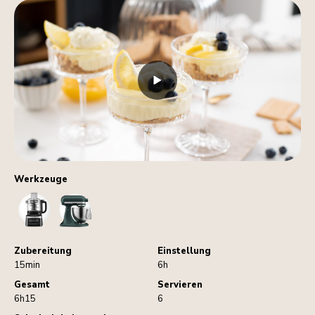
Werkzeuge
FoodProcessor
StandMixer
Zubereitung
Einstellung
15min
6h
Gesamt
Servieren
6h15
6