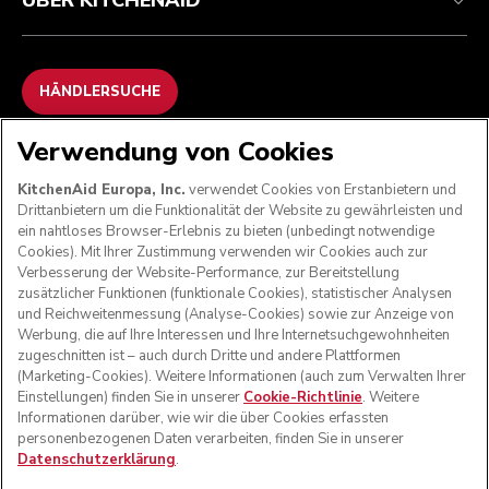
ÜBER KITCHENAID
HÄNDLERSUCHE
Verwendung von Cookies
WIR AKZEPTIEREN
KitchenAid Europa, Inc.
verwendet Cookies von Erstanbietern und
Drittanbietern um die Funktionalität der Website zu gewährleisten und
ein nahtloses Browser-Erlebnis zu bieten (unbedingt notwendige
Cookies). Mit Ihrer Zustimmung verwenden wir Cookies auch zur
FOLGEN SIE UNS
Verbesserung der Website-Performance, zur Bereitstellung
zusätzlicher Funktionen (funktionale Cookies), statistischer Analysen
und Reichweitenmessung (Analyse-Cookies) sowie zur Anzeige von
Werbung, die auf Ihre Interessen und Ihre Internetsuchgewohnheiten
zugeschnitten ist – auch durch Dritte und andere Plattformen
(Marketing-Cookies). Weitere Informationen (auch zum Verwalten Ihrer
Einstellungen) finden Sie in unserer
Cookie-Richtlinie
. Weitere
Informationen darüber, wie wir die über Cookies erfassten
personenbezogenen Daten verarbeiten, finden Sie in unserer
Datenschutzerklärung
.