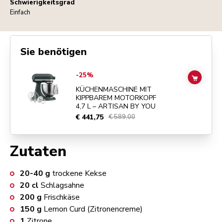
Schwierigkeitsgrad
Einfach
Sie benötigen
Go to
KÜCHENMASCHINE MIT KIPPBAREM MOTORKOPF 4,7 L – ART
-25%
ADD TO
KÜCHENMASCHINE MIT
KIPPBAREM MOTORKOPF
4,7 L – ARTISAN BY YOU
€ 441,75
€ 589,00
Zutaten
20-40
g
trockene Kekse
20
cl
Schlagsahne
200
g
Frischkäse
150
g
Lemon Curd (Zitronencreme)
1
Zitrone