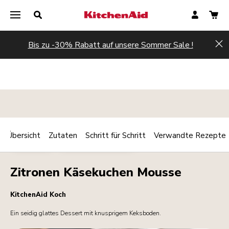
Bis zu -30% Rabatt auf unsere Sommer Sale !
Hi
Übersicht
Zutaten
Schritt für Schritt
Verwandte Rezepte
Print
DESSERTS
FRÜHSTÜCK/BRUNCH
Share
Zitronen Käsekuchen Mousse
KitchenAid Koch
Ein seidig glattes Dessert mit knusprigem Keksboden.