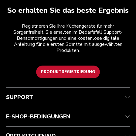
So erhalten Sie das beste Ergebnis
Registrieren Sie Ihre Küchengeräte für mehr
Sorgenfreiheit. Sie erhalten im Bedarfsfall Support-
Benachrichtigungen und eine kostenlose digitale
Anleitung für die ersten Schritte mit ausgewählten
Produkten.
PRODUKTREGISTRIERUNG
Health Check
Teilnahmebedingungen
Die Marke
Händlersuche
Kundenservice
Versand und Lieferung
Unsere Geschichte
SUPPORT
Verfolgen Sie Ihre Bestellung
Rückgaben und Erstattungen
Garantie und Dokumente
Impressum
Kontaktieren Sie uns.
Erklärung zur Barrierefreiheit
Häufig gestellte fragen
ODR
E-SHOP-BEDINGUNGEN