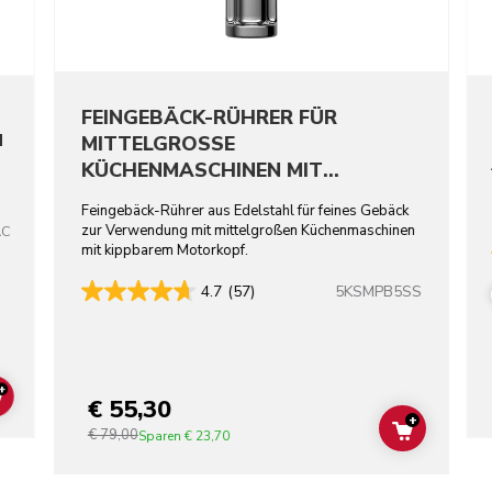
FEINGEBÄCK-RÜHRER FÜR
N
MITTELGROSSE
KÜCHENMASCHINEN MIT
KIPPBAREM MOTORKOPF –
Feingebäck-Rührer aus Edelstahl für feines Gebäck
EDELSTAHL
zur Verwendung mit mittelgroßen Küchenmaschinen
AC
mit kippbarem Motorkopf.
5KSMPB5SS
4.7
(57)
+
€ 55,30
ADD TO CART
+
€ 79,00
ADD TO C
Sparen
€ 23,70