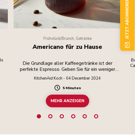
JETZT ABONNIEREN
Frühstück/Brunch, Getränke
Americano für zu Hause
ls
Be
Die Grundlage aller Kaffeegetränke ist der
Ca
perfekte Espresso. Geben Sie für ein weniger
intensives Getränk heißes Wasser hinzu.
KitchenAid Koch - 04 December 2024
5 Minuten
Duration
MEHR ANZEIGEN