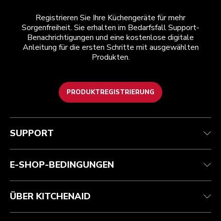
Registrieren Sie Ihre Küchengeräte für mehr
Sorgenfreiheit. Sie erhalten im Bedarfsfall Support-
Benachrichtigungen und eine kostenlose digitale
Anleitung für die ersten Schritte mit ausgewählten
Produkten.
PRODUKTREGISTRIERUNG
Health Check
Teilnahmebedingungen
Die Marke
Händlersuche
Kundenservice
Versand und Lieferung
Unsere Geschichte
SUPPORT
Verfolgen Sie Ihre Bestellung
Rückgaben und Erstattungen
Garantie und Dokumente
Impressum
Kontaktieren Sie uns.
Erklärung zur Barrierefreiheit
Häufig gestellte fragen
ODR
E-SHOP-BEDINGUNGEN
ÜBER KITCHENAID