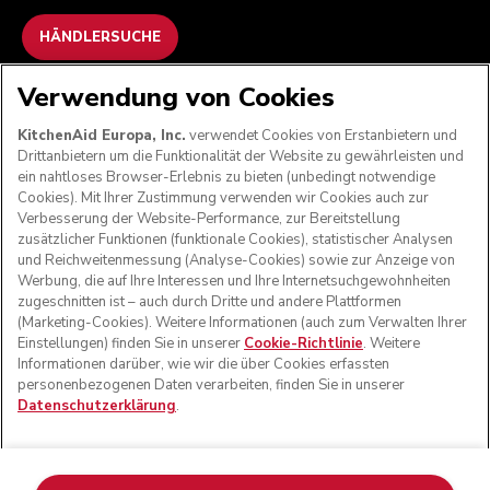
HÄNDLERSUCHE
Verwendung von Cookies
WIR AKZEPTIEREN
KitchenAid Europa, Inc.
verwendet Cookies von Erstanbietern und
Drittanbietern um die Funktionalität der Website zu gewährleisten und
ein nahtloses Browser-Erlebnis zu bieten (unbedingt notwendige
Cookies). Mit Ihrer Zustimmung verwenden wir Cookies auch zur
FOLGEN SIE UNS
Verbesserung der Website-Performance, zur Bereitstellung
zusätzlicher Funktionen (funktionale Cookies), statistischer Analysen
und Reichweitenmessung (Analyse-Cookies) sowie zur Anzeige von
Werbung, die auf Ihre Interessen und Ihre Internetsuchgewohnheiten
zugeschnitten ist – auch durch Dritte und andere Plattformen
(Marketing-Cookies). Weitere Informationen (auch zum Verwalten Ihrer
Einstellungen) finden Sie in unserer
Cookie-Richtlinie
. Weitere
Informationen darüber, wie wir die über Cookies erfassten
personenbezogenen Daten verarbeiten, finden Sie in unserer
Datenschutzerklärung
.
© KitchenAid 2026 - Alle Rechte vorbehalten. KitchenAid
und das Design der Küchenmaschine sind eingetragene