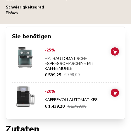
Schwierigkeitsgrad
Einfach
Sie benötigen
Go to
Halbautomatische Espressomaschine mit Kaffeemühle
details 
-25%
ADD TO
HALBAUTOMATISCHE
ESPRESSOMASCHINE MIT
KAFFEEMÜHLE
€ 599,25
€ 799,00
Go to
Kaffeevollautomat KF8
details page
-20%
ADD TO
KAFFEEVOLLAUTOMAT KF8
€ 1.439,20
€ 1.799,00
Zutaten