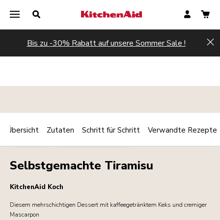
Bis zu -30% Rabatt auf unsere Sommer Sale !
Hi
Übersicht
Zutaten
Schritt für Schritt
Verwandte Rezepte
Print
DESSERTS
FRÜHSTÜCK/BRUNCH
Share
Selbstgemachte Tiramisu
KitchenAid Koch
Diesem mehrschichtigen Dessert mit kaffeegetränktem Keks und cremiger
Mascarpon