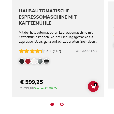
HALBAUTOMATISCHE
ESPRESSOMASCHINE MIT
KAFFEEMÜHLE
Mit der halbautomatischen Espressomaschine mit
Kaffeemühle können Sie Ihre Lieblingsgetränke auf
Espresso-Basis ganz einfach zubereiten. Sie haben
die Wahl.
5KES6551ESX
4.3
(167)
€ 599,25
+
€ 799,00
ADD TO C
Sparen
€ 199,75