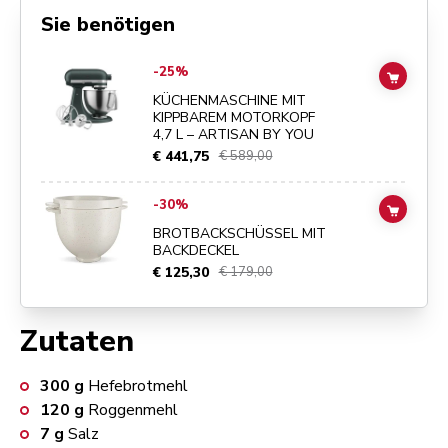
Sie benötigen
Go to
KÜCHENMASCHINE MIT KIPPBAREM MOTORKOPF 4,7 L – ART
-25%
ADD TO
KÜCHENMASCHINE MIT
KIPPBAREM MOTORKOPF
4,7 L – ARTISAN BY YOU
€ 441,75
€ 589,00
Go to
BROTBACKSCHÜSSEL MIT BACKDECKEL
details page
-30%
ADD TO
BROTBACKSCHÜSSEL MIT
BACKDECKEL
€ 125,30
€ 179,00
Zutaten
300
g
Hefebrotmehl
120
g
Roggenmehl
7
g
Salz