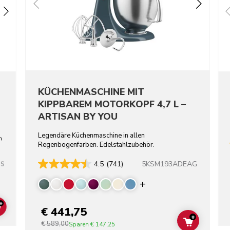
KÜCHENMASCHINE MIT
KIPPBAREM MOTORKOPF 4,7 L –
ARTISAN BY YOU
Legendäre Küchenmaschine in allen
n
Regenbogenfarben. Edelstahlzubehör.
5KSM193ADEAG
4.5
(741)
SS
Display more color
+
€ 441,75
ADD TO CART
+
€ 589,00
ADD TO C
Sparen
€ 147,25