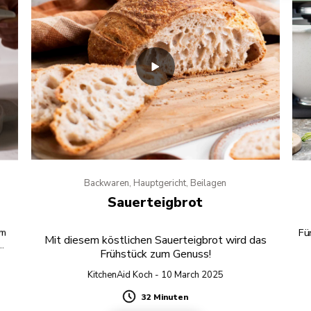
Backwaren, Hauptgericht, Beilagen
Sauerteigbrot
om
Fü
Mit diesem köstlichen Sauerteigbrot wird das
Frühstück zum Genuss!
ße
KitchenAid Koch - 10 March 2025
32 Minuten
Duration