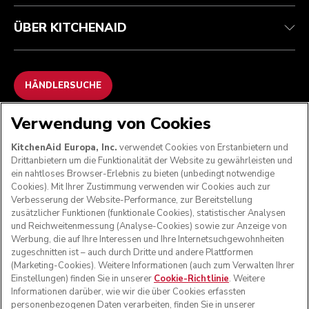
ÜBER KITCHENAID
HÄNDLERSUCHE
Verwendung von Cookies
WIR AKZEPTIEREN
KitchenAid Europa, Inc.
verwendet Cookies von Erstanbietern und
Drittanbietern um die Funktionalität der Website zu gewährleisten und
ein nahtloses Browser-Erlebnis zu bieten (unbedingt notwendige
Cookies). Mit Ihrer Zustimmung verwenden wir Cookies auch zur
FOLGEN SIE UNS
Verbesserung der Website-Performance, zur Bereitstellung
zusätzlicher Funktionen (funktionale Cookies), statistischer Analysen
und Reichweitenmessung (Analyse-Cookies) sowie zur Anzeige von
Werbung, die auf Ihre Interessen und Ihre Internetsuchgewohnheiten
zugeschnitten ist – auch durch Dritte und andere Plattformen
(Marketing-Cookies). Weitere Informationen (auch zum Verwalten Ihrer
Einstellungen) finden Sie in unserer
Cookie-Richtlinie
. Weitere
Informationen darüber, wie wir die über Cookies erfassten
personenbezogenen Daten verarbeiten, finden Sie in unserer