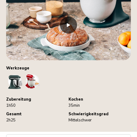
Werkzeuge
StandMixer
BreadBowl
Zubereitung
Kochen
1h50
35min
Gesamt
Schwierigkeitsgrad
2h25
Mittelschwer