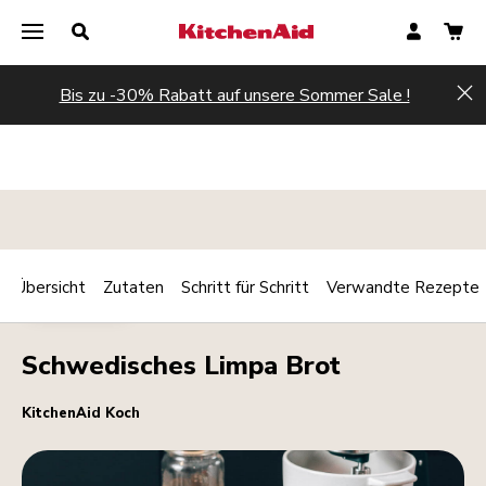
Bis zu -30% Rabatt auf unsere Sommer Sale !
Hi
Übersicht
Zutaten
Schritt für Schritt
Verwandte Rezepte
Print
BACKWAREN
Share
Schwedisches Limpa Brot
KitchenAid Koch