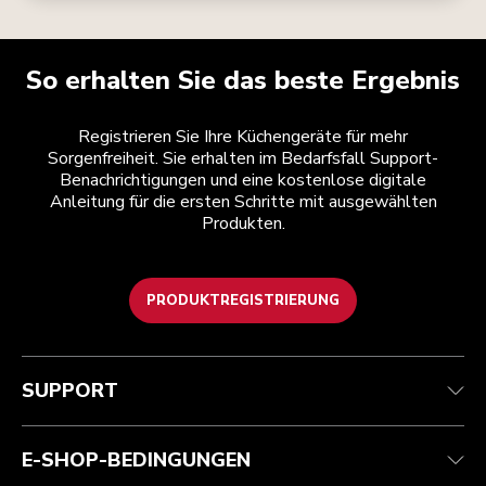
So erhalten Sie das beste Ergebnis
Registrieren Sie Ihre Küchengeräte für mehr
Sorgenfreiheit. Sie erhalten im Bedarfsfall Support-
Benachrichtigungen und eine kostenlose digitale
Anleitung für die ersten Schritte mit ausgewählten
Produkten.
PRODUKTREGISTRIERUNG
Health Check
Teilnahmebedingungen
Die Marke
Händlersuche
Kundenservice
Versand und Lieferung
Unsere Geschichte
SUPPORT
Verfolgen Sie Ihre Bestellung
Rückgaben und Erstattungen
Garantie und Dokumente
Impressum
Kontaktieren Sie uns.
Erklärung zur Barrierefreiheit
Häufig gestellte fragen
ODR
E-SHOP-BEDINGUNGEN