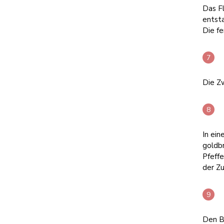
Das Fl
entsta
Die fe
Die Zw
In ein
goldb
Pfeffe
der Zu
Den B