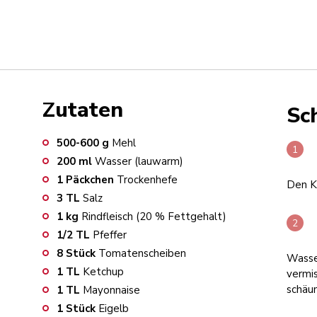
Zutaten
Sch
500-600
g
Mehl
200
ml
Wasser (lauwarm)
1
Päckchen
Trockenhefe
Den K
3
TL
Salz
1
kg
Rindfleisch (20 % Fettgehalt)
1/2
TL
Pfeffer
8
Stück
Tomatenscheiben
Wasser
1
TL
Ketchup
vermis
schäu
1
TL
Mayonnaise
1
Stück
Eigelb