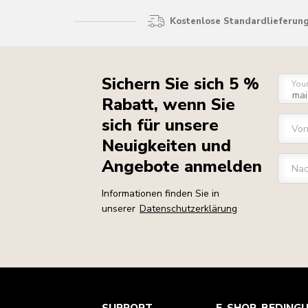
Kostenlose Standardlieferung
Sichern Sie sich 5 %
You
Rabatt, wenn Sie
sich für unsere
Vo
Neuigkeiten und
Angebote anmelden
Na
Informationen finden Sie in
unserer
Datenschutzerklärung
Health Check
Teilnahmebedingungen
Die Marke
Händlersuche