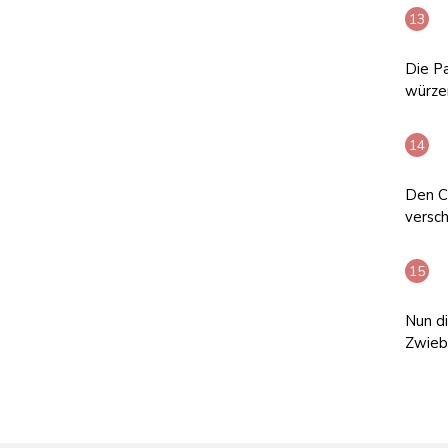
Die Pa
würze
Den C
versch
Nun di
Zwieb