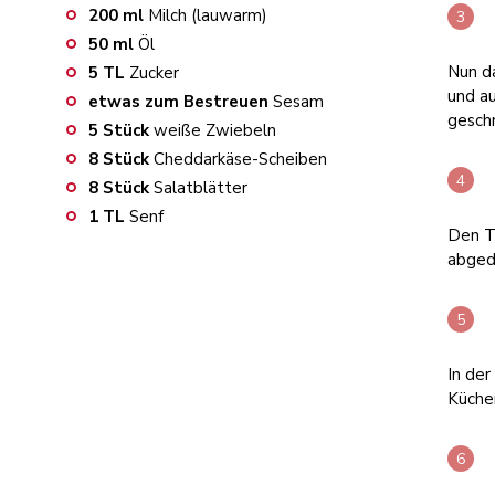
200
ml
Milch (lauwarm)
50
ml
Öl
Nun d
5
TL
Zucker
und au
etwas zum Bestreuen
Sesam
geschm
5
Stück
weiße Zwiebeln
8
Stück
Cheddarkäse-Scheiben
8
Stück
Salatblätter
1
TL
Senf
Den T
abged
In der
Küche