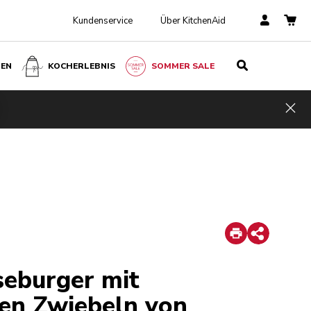
Kundenservice
Über KitchenAid
BEN
KOCHERLEBNIS
SOMMER SALE
Hid
Print
Share
seburger mit
ten Zwiebeln von