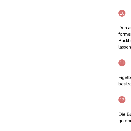
Den au
formen
Backb
lassen
Eigelb
bestr
Die Bu
goldb