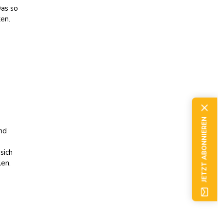
Das so
en.
JETZT ABONNIEREN
und
L
sich
len.