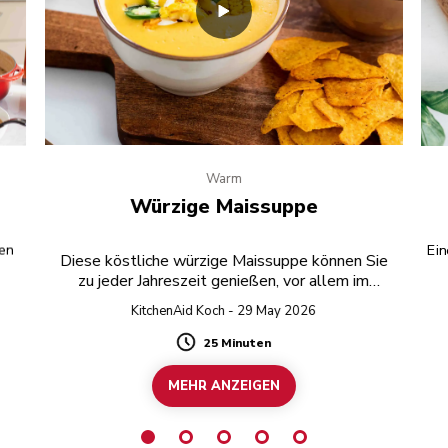
Warm
Würzige Maissuppe
en
Ein
Diese köstliche würzige Maissuppe können Sie
zu jeder Jahreszeit genießen, vor allem im
Sommer, wenn es frischen Mais gibt!
KitchenAid Koch - 29 May 2026
25 Minuten
Duration
MEHR ANZEIGEN