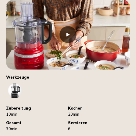
Werkzeuge
FoodProcessor
Zubereitung
Kochen
10min
20min
Gesamt
Servieren
30min
6