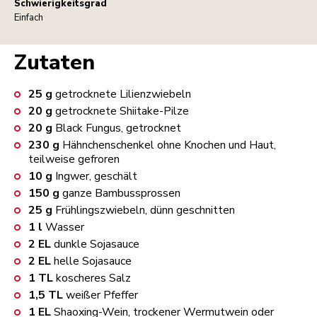
Schwierigkeitsgrad
Einfach
Zutaten
25
g
getrocknete Lilienzwiebeln
20
g
getrocknete Shiitake-Pilze
20
g
Black Fungus, getrocknet
230
g
Hähnchenschenkel ohne Knochen und Haut,
teilweise gefroren
10
g
Ingwer, geschält
150
g
ganze Bambussprossen
25
g
Frühlingszwiebeln, dünn geschnitten
1
l
Wasser
2
EL
dunkle Sojasauce
2
EL
helle Sojasauce
1
TL
koscheres Salz
1,5
TL
weißer Pfeffer
1
EL
Shaoxing-Wein, trockener Wermutwein oder