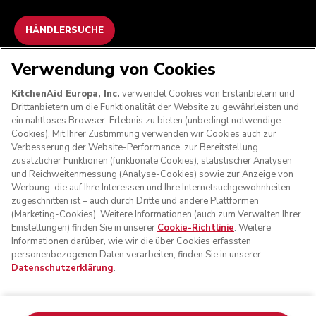
HÄNDLERSUCHE
Verwendung von Cookies
WIR AKZEPTIEREN
KitchenAid Europa, Inc.
verwendet Cookies von Erstanbietern und
Drittanbietern um die Funktionalität der Website zu gewährleisten und
ein nahtloses Browser-Erlebnis zu bieten (unbedingt notwendige
Cookies). Mit Ihrer Zustimmung verwenden wir Cookies auch zur
FOLGEN SIE UNS
Verbesserung der Website-Performance, zur Bereitstellung
zusätzlicher Funktionen (funktionale Cookies), statistischer Analysen
und Reichweitenmessung (Analyse-Cookies) sowie zur Anzeige von
Werbung, die auf Ihre Interessen und Ihre Internetsuchgewohnheiten
zugeschnitten ist – auch durch Dritte und andere Plattformen
(Marketing-Cookies). Weitere Informationen (auch zum Verwalten Ihrer
Einstellungen) finden Sie in unserer
Cookie-Richtlinie
. Weitere
Informationen darüber, wie wir die über Cookies erfassten
personenbezogenen Daten verarbeiten, finden Sie in unserer
Datenschutzerklärung
.
© KitchenAid 2026 - Alle Rechte vorbehalten. KitchenAid