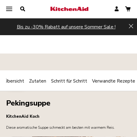
Bis zu -30% Rabatt auf unsere Sommer Sale !
Hi
Übersicht
Zutaten
Schritt für Schritt
Verwandte Rezepte
Print
WARM
Share
Pekingsuppe
KitchenAid Koch
Diese aromatische Suppe schmeckt am besten mit warmem Reis.