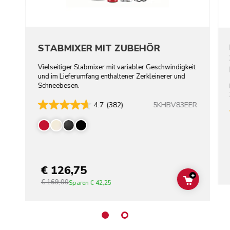
STABMIXER MIT ZUBEHÖR
Vielseitiger Stabmixer mit variabler Geschwindigkeit
und im Lieferumfang enthaltener Zerkleinerer und
Schneebesen.
5KHBV83EER
4.7
(382)
€ 126,75
+
€ 169,00
ADD TO C
Sparen
€ 42,25