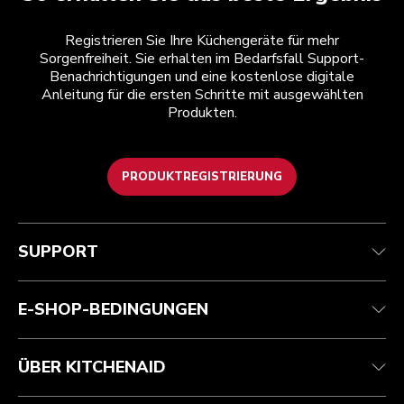
Registrieren Sie Ihre Küchengeräte für mehr
Sorgenfreiheit. Sie erhalten im Bedarfsfall Support-
Benachrichtigungen und eine kostenlose digitale
Anleitung für die ersten Schritte mit ausgewählten
Produkten.
PRODUKTREGISTRIERUNG
Health Check
Teilnahmebedingungen
Die Marke
Händlersuche
Kundenservice
Versand und Lieferung
Unsere Geschichte
SUPPORT
Verfolgen Sie Ihre Bestellung
Rückgaben und Erstattungen
Garantie und Dokumente
Impressum
Kontaktieren Sie uns.
Erklärung zur Barrierefreiheit
Häufig gestellte fragen
ODR
E-SHOP-BEDINGUNGEN
ÜBER KITCHENAID