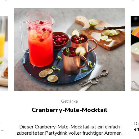
Getränke
Cranberry-Mule-Mocktail
-
Di
Dieser Cranberry-Mule-Mocktail ist ein einfach
nem
er
zubereiteter Partydrink voller fruchtiger Aromen.