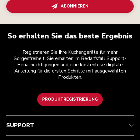
ABONNIEREN
So erhalten Sie das beste Ergebnis
Registrieren Sie Ihre Küchengeräte für mehr
Sorgenfreiheit. Sie erhalten im Bedarfsfall Support-
Benachrichtigungen und eine kostenlose digitale
Anleitung für die ersten Schritte mit ausgewählten
Produkten.
PRODUKTREGISTRIERUNG
Health Check
Teilnahmebedingungen
Die Marke
Händlersuche
Kundenservice
Versand und Lieferung
Unsere Geschichte
SUPPORT
Verfolgen Sie Ihre Bestellung
Rückgaben und Erstattungen
Garantie und Dokumente
Impressum
Kontaktieren Sie uns.
Erklärung zur Barrierefreiheit
Häufig gestellte fragen
ODR