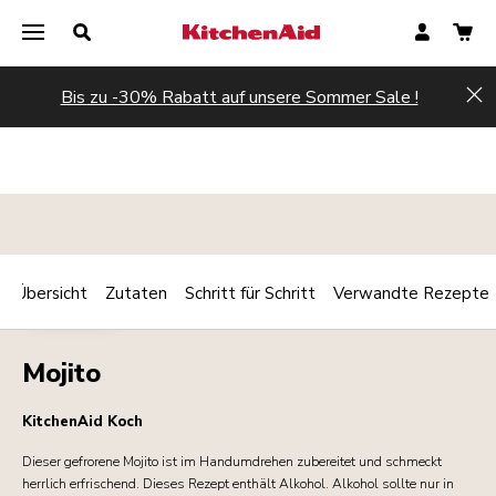
Bis zu -30% Rabatt auf unsere Sommer Sale !
Hi
Übersicht
Zutaten
Schritt für Schritt
Verwandte Rezepte
Print
GETRÄNKE
Share
Mojito
KitchenAid Koch
Dieser gefrorene Mojito ist im Handumdrehen zubereitet und schmeckt
herrlich erfrischend. Dieses Rezept enthält Alkohol. Alkohol sollte nur in