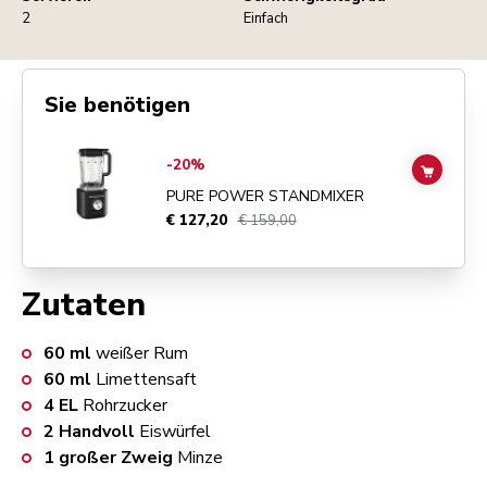
2
Einfach
Sie benötigen
Go to
Pure Power Standmixer
details page
-20%
ADD TO
PURE POWER STANDMIXER
€ 127,20
€ 159,00
Zutaten
60
ml
weißer Rum
60
ml
Limettensaft
4
EL
Rohrzucker
2
Handvoll
Eiswürfel
1
großer Zweig
Minze