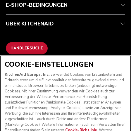
E-SHOP-BEDINGUNGEN
ÜBER KITCHENAID
HÄNDLERSUCHE
COOKIE-EINSTELLUNGEN
WIR AKZEPTIEREN
KitchenAid Europa, Inc.
verwendet Cookies von Erstanbietern und
Drittanbietern um die Funktionalität der Website zu gewährleisten und
ein nahtloses Browser-Erlebnis zu bieten (unbedingt notwendige
Cookies). Mit Ihrer Zustimmung verwenden wir Cookies auch zur
FOLGEN SIE UNS
Verbesserung der Website-Performance, zur Bereitstellung
zusätzlicher Funktionen (funktionale Cookies), statistischer Analysen
und Reichweitenmessung (Analyse-Cookies) sowie zur Anzeige von
Werbung, die auf Ihre Interessen und Ihre Internetsuchgewohnheiten
zugeschnitten ist – auch durch Dritte und andere Plattformen
(Marketing-Cookies). Weitere Informationen (auch zum Verwalten Ihrer
Einstellungen) finden Sie in unserer
Cookie-Richtlinie
. Weitere