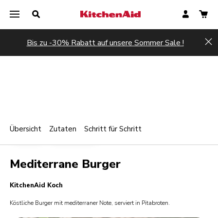
Bis zu -30% Rabatt auf unsere Sommer Sale !
Hi
Übersicht
Zutaten
Schritt für Schritt
Print
FLEISCH
STREETFOOD
Share
Mediterrane Burger
KitchenAid Koch
Köstliche Burger mit mediterraner Note, serviert in Pitabroten.