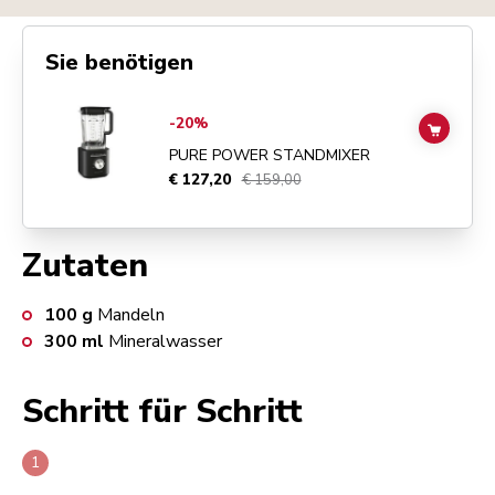
Sie benötigen
Go to
Pure Power Standmixer
details page
-20%
ADD TO
PURE POWER STANDMIXER
€ 127,20
€ 159,00
Zutaten
100
g
Mandeln
300
ml
Mineralwasser
Schritt für Schritt