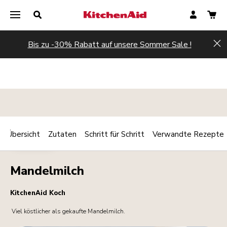
Bis zu -30% Rabatt auf unsere Sommer Sale !
Hi
Übersicht
Zutaten
Schritt für Schritt
Verwandte Rezepte
Print
GETRÄNKE
Share
Mandelmilch
KitchenAid Koch
Viel köstlicher als gekaufte Mandelmilch.