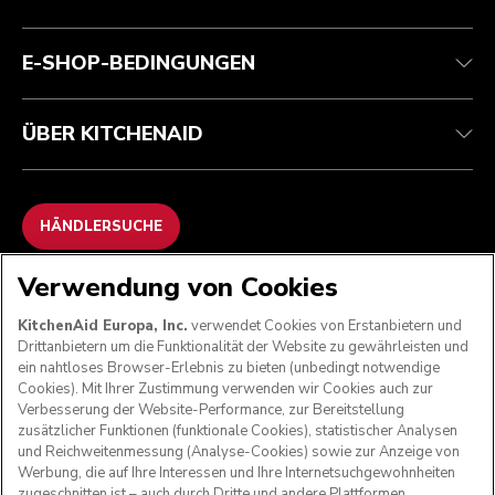
Garantie und Dokumente
Impressum
Kontaktieren Sie uns.
Erklärung zur Barrierefreiheit
Häufig gestellte fragen
ODR
E-SHOP-BEDINGUNGEN
ÜBER KITCHENAID
HÄNDLERSUCHE
Verwendung von Cookies
WIR AKZEPTIEREN
KitchenAid Europa, Inc.
verwendet Cookies von Erstanbietern und
Drittanbietern um die Funktionalität der Website zu gewährleisten und
ein nahtloses Browser-Erlebnis zu bieten (unbedingt notwendige
Cookies). Mit Ihrer Zustimmung verwenden wir Cookies auch zur
FOLGEN SIE UNS
Verbesserung der Website-Performance, zur Bereitstellung
zusätzlicher Funktionen (funktionale Cookies), statistischer Analysen
und Reichweitenmessung (Analyse-Cookies) sowie zur Anzeige von
Werbung, die auf Ihre Interessen und Ihre Internetsuchgewohnheiten
zugeschnitten ist – auch durch Dritte und andere Plattformen