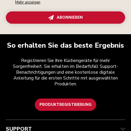
Mehr anzeigen
ABONNIEREN
So erhalten Sie das beste Ergebnis
Registrieren Sie Ihre Küchengeräte für mehr
Sorgenfreiheit. Sie erhalten im Bedarfsfall Support-
Benachrichtigungen und eine kostenlose digitale
Anleitung für die ersten Schritte mit ausgewählten
Produkten.
PRODUKTREGISTRIERUNG
Health Check
Teilnahmebedingungen
Die Marke
Händlersuche
Kundenservice
Versand und Lieferung
Unsere Geschichte
SUPPORT
Verfolgen Sie Ihre Bestellung
Rückgaben und Erstattungen