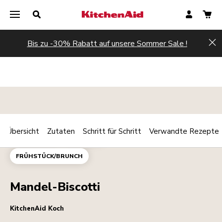
Bis zu -30% Rabatt auf unsere Sommer Sale !
Hi
Übersicht
Zutaten
Schritt für Schritt
Verwandte Rezepte
Print
BACKWAREN
DESSERTS
Share
FRÜHSTÜCK/BRUNCH
Mandel-Biscotti
KitchenAid Koch