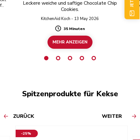
Leckere weiche und saftige Chocolate Chip
für
di
Cookies.
mü
KitchenAid Koch - 13 May 2026
35 Minuten
Duration
MEHR ANZEIGEN
Spitzenprodukte für Kekse
ZURÜCK
WEITER
-25%