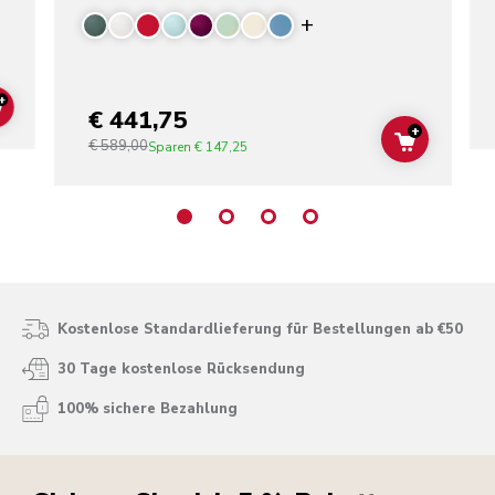
Display more color
+
€ 441,75
ADD TO CART
+
€ 589,00
ADD TO C
Sparen
€ 147,25
Kostenlose Standardlieferung für Bestellungen ab €50
30 Tage kostenlose Rücksendung
100% sichere Bezahlung