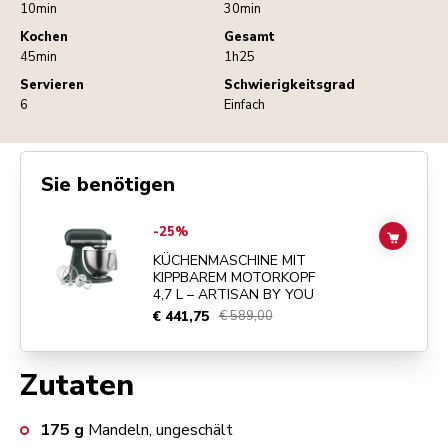
10min
30min
Kochen
Gesamt
45min
1h25
Servieren
Schwierigkeitsgrad
6
Einfach
Sie benötigen
Go to
KÜCHENMASCHINE MIT KIPPBAREM MOTORKOPF 4,7 L – ART
-25%
ADD TO
KÜCHENMASCHINE MIT
KIPPBAREM MOTORKOPF
4,7 L – ARTISAN BY YOU
€ 441,75
€ 589,00
Zutaten
175
g
Mandeln, ungeschält