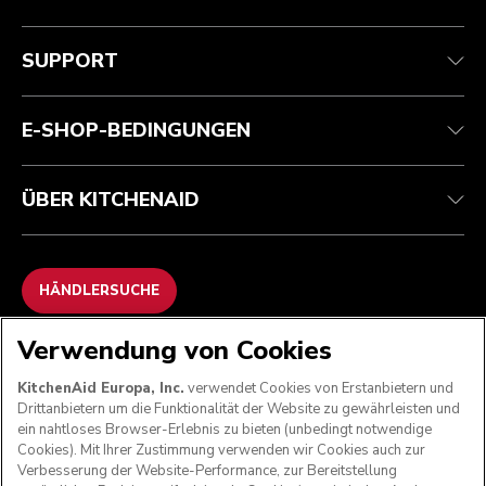
Health Check
Teilnahmebedingungen
Die Marke
Händlersuche
Kundenservice
Versand und Lieferung
Unsere Geschichte
SUPPORT
Verfolgen Sie Ihre Bestellung
Rückgaben und Erstattungen
Garantie und Dokumente
Impressum
Kontaktieren Sie uns.
Erklärung zur Barrierefreiheit
Häufig gestellte fragen
ODR
E-SHOP-BEDINGUNGEN
ÜBER KITCHENAID
HÄNDLERSUCHE
Verwendung von Cookies
WIR AKZEPTIEREN
KitchenAid Europa, Inc.
verwendet Cookies von Erstanbietern und
Drittanbietern um die Funktionalität der Website zu gewährleisten und
ein nahtloses Browser-Erlebnis zu bieten (unbedingt notwendige
Cookies). Mit Ihrer Zustimmung verwenden wir Cookies auch zur
FOLGEN SIE UNS
Verbesserung der Website-Performance, zur Bereitstellung