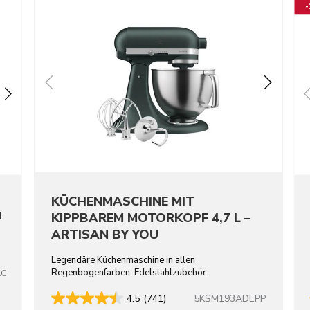
KÜCHENMASCHINE MIT
N
KIPPBAREM MOTORKOPF 4,7 L –
ARTISAN BY YOU
Legendäre Küchenmaschine in allen
Regenbogenfarben. Edelstahlzubehör.
AC
5KSM193ADEPP
4.5
(741)