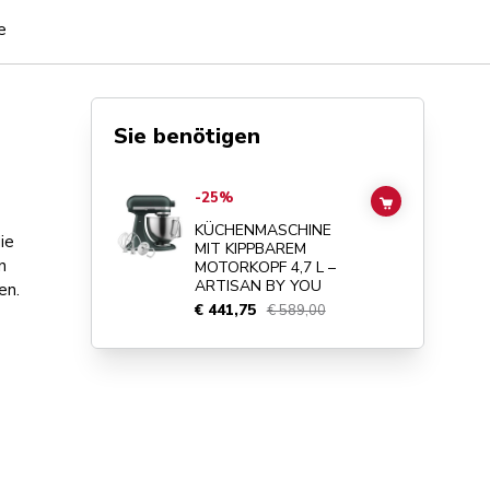
e
Sie benötigen
Go to
KÜCHENMASCHINE MIT KIPPBAREM MOTORKOPF 4,
-25%
ADD TO CAR
KÜCHENMASCHINE
ie
MIT KIPPBAREM
n
MOTORKOPF 4,7 L –
ARTISAN BY YOU
en.
€ 441,75
€ 589,00