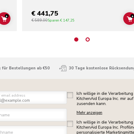
€ 441,75
+
+
€ 589,00
ADD TO CART
Sparen
€ 147,25
 für Bestellungen ab €50
30 Tage kostenlose Rücksendun
Ich willige in die Verarbeitu
r email address
KitchenAid Europa Inc. mir a
zusenden kann.
Mehr anzeigen
rname
Ich willige in die Verarbeitu
KitchenAid Europa Inc. Profili
chname
personalisierte Marketingmitt