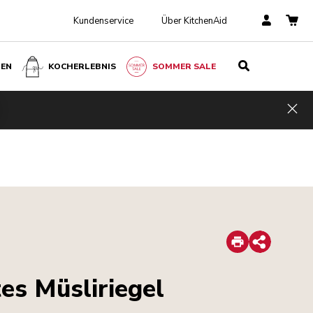
Kundenservice
Über KitchenAid
BEN
KOCHERLEBNIS
SOMMER SALE
Hid
Print
Share
s Müsliriegel