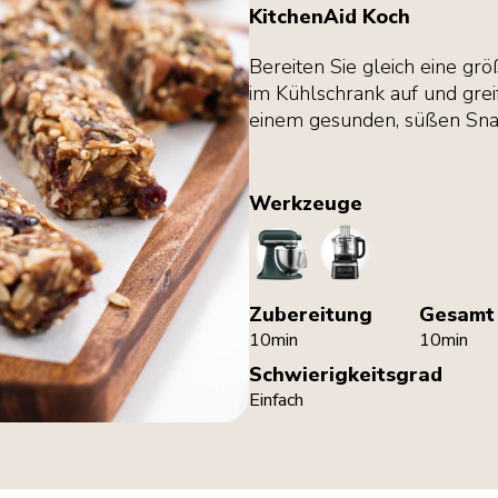
KitchenAid Koch
Bereiten Sie gleich eine gr
im Kühlschrank auf und grei
einem gesunden, süßen Snac
Werkzeuge
StandMixer
FoodProcessor
Zubereitung
Gesamt
10min
10min
Schwierigkeitsgrad
Einfach