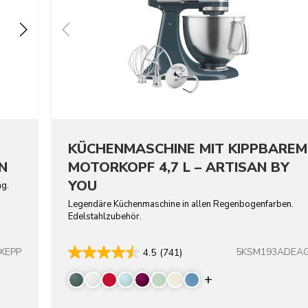
KÜCHENMASCHINE MIT KIPPBAREM
N
MOTORKOPF 4,7 L – ARTISAN BY
YOU
ng.
Legendäre Küchenmaschine in allen Regenbogenfarben.
Edelstahlzubehör.
XEPP
5KSM193ADEA
4.5
(741)
Display more co