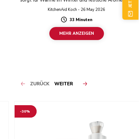
sorgt für Wärme im Winter und festliche Aromen bei
jedem Bissen!
KitchenAid Koch - 26 May 2026
33 Minuten
Duration
MEHR ANZEIGEN
ZURÜCK
WEITER
-30%