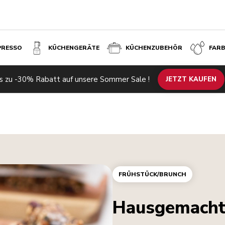
PRESSO
KÜCHENGERÄTE
KÜCHENZUBEHÖR
FAR
s zu -30% Rabatt auf unsere Sommer Sale !
JETZT KAUFEN
FRÜHSTÜCK/BRUNCH
Hausgemachte