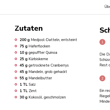
Übe
Zutaten
Sch
200
g
Medjool-Datteln, entsteint
75
g
Haferflocken
10
g
gepuffter Quinoa
Die Da
25
g
Kürbiskerne
Schüs
Rest 
45
g
getrocknete Cranberrys
45
g
Mandeln, grob gehackt
55
g
Mandelbutter
1
TL
Salz
Ein re
1
TL
Zimt
Riege
30
g
Kokosöl, geschmolzen
Minde