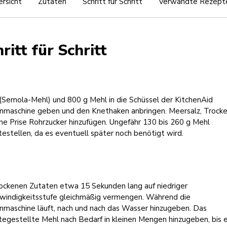
rsicht
Zutaten
Schritt für Schritt
Verwandte Rezept
ritt für Schritt
(Semola-Mehl) und 800 g Mehl in die Schüssel der KitchenAid
nmaschine geben und den Knethaken anbringen. Meersalz, Trock
ne Prise Rohrzucker hinzufügen. Ungefähr 130 bis 260 g Mehl
testellen, da es eventuell später noch benötigt wird.
rockenen Zutaten etwa 15 Sekunden lang auf niedriger
windigkeitsstufe gleichmäßig vermengen. Während die
nmaschine läuft, nach und nach das Wasser hinzugeben. Das
tegestellte Mehl nach Bedarf in kleinen Mengen hinzugeben, bis e