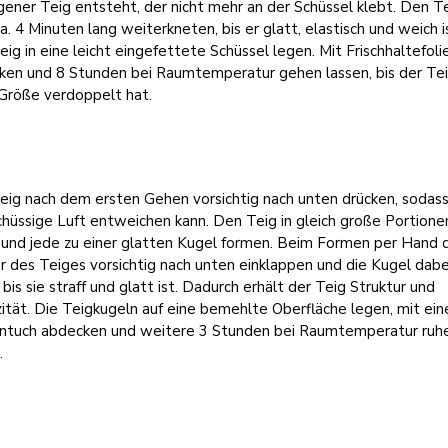
ner Teig entsteht, der nicht mehr an der Schüssel klebt. Den T
a. 4 Minuten lang weiterkneten, bis er glatt, elastisch und weich i
ig in eine leicht eingefettete Schüssel legen. Mit Frischhaltefoli
ken und 8 Stunden bei Raumtemperatur gehen lassen, bis der Te
 Größe verdoppelt hat.
eig nach dem ersten Gehen vorsichtig nach unten drücken, sodas
hüssige Luft entweichen kann. Den Teig in gleich große Portione
 und jede zu einer glatten Kugel formen. Beim Formen per Hand 
 des Teiges vorsichtig nach unten einklappen und die Kugel dabe
, bis sie straff und glatt ist. Dadurch erhält der Teig Struktur und
zität. Die Teigkugeln auf eine bemehlte Oberfläche legen, mit ei
ntuch abdecken und weitere 3 Stunden bei Raumtemperatur ruh
.