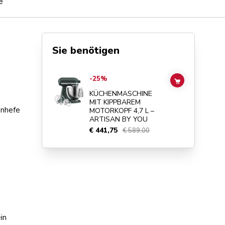
e
Sie benötigen
Go to
KÜCHENMASCHINE MIT KIPPBAREM MOTORKOPF 4,
-25%
ADD TO CAR
KÜCHENMASCHINE
MIT KIPPBAREM
enhefe
MOTORKOPF 4,7 L –
ARTISAN BY YOU
€ 441,75
€ 589,00
in