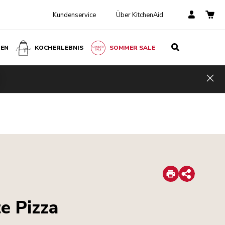
Kundenservice
Über KitchenAid
BEN
KOCHERLEBNIS
SOMMER SALE
Hid
Print
Share
e Pizza