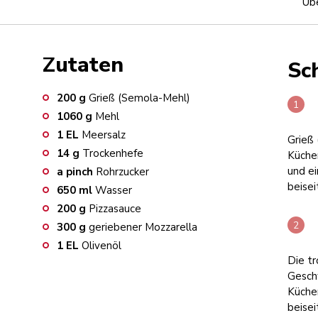
Übe
Zutaten
Sch
200
g
Grieß (Semola-Mehl)
1060
g
Mehl
1
EL
Meersalz
Grieß 
14
g
Trockenhefe
Küche
und ei
a pinch
Rohrzucker
beisei
650
ml
Wasser
200
g
Pizzasauce
300
g
geriebener Mozzarella
1
EL
Olivenöl
Die t
Gesch
Küche
beisei