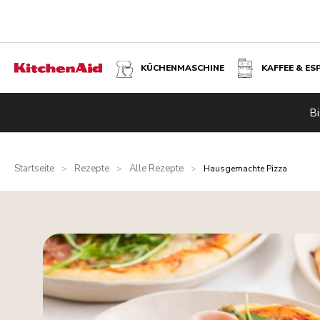
KÜCHENMASCHINE
KAFFEE & ES
Bi
Startseite
Rezepte
Alle Rezepte
>
>
>
Hausgemachte Pizza