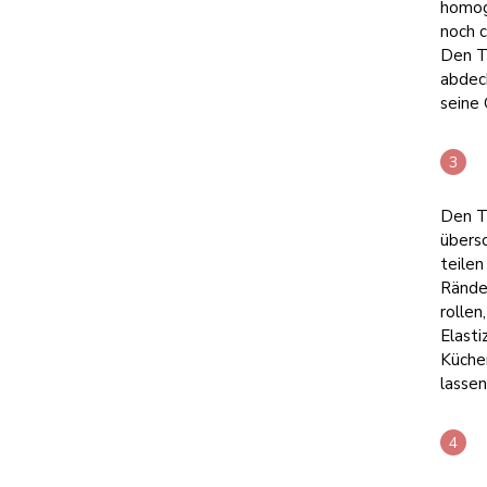
homoge
noch c
Den Te
abdec
seine
Den T
übersc
teilen
Ränder
rollen
Elasti
Küche
lassen