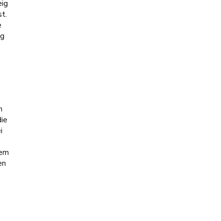
eig
st.
e
ig
s
n
die
i
nem
en