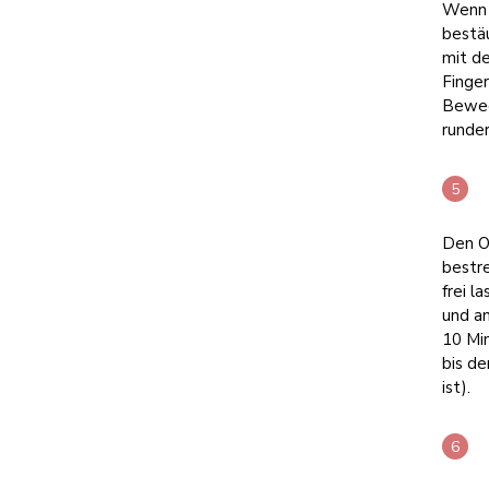
Wenn a
bestä
mit d
Finger
Beweg
runde
Den O
bestre
frei l
und an
10 Mi
bis de
ist).