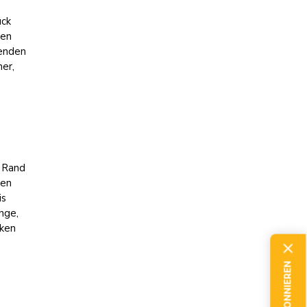
uck
den
senden
er,
n Rand
uen
is
nge,
cken