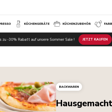
PRESSO
KÜCHENGERÄTE
KÜCHENZUBEHÖR
FAR
s zu -30% Rabatt auf unsere Sommer Sale !
JETZT KAUFEN
BACKWAREN
Hausgemacht