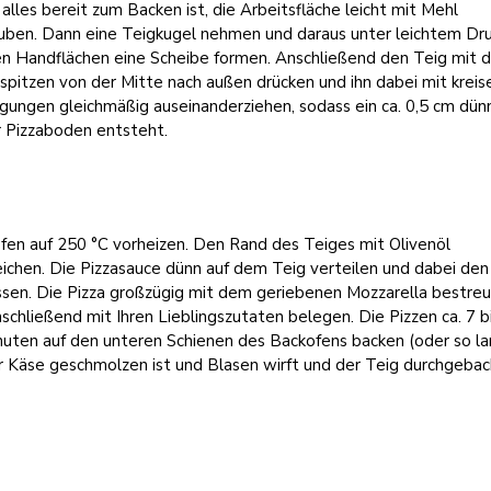
lles bereit zum Backen ist, die Arbeitsfläche leicht mit Mehl
uben. Dann eine Teigkugel nehmen und daraus unter leichtem Dr
en Handflächen eine Scheibe formen. Anschließend den Teig mit 
spitzen von der Mitte nach außen drücken und ihn dabei mit krei
ungen gleichmäßig auseinanderziehen, sodass ein ca. 0,5 cm dünn
r Pizzaboden entsteht.
fen auf 250 °C vorheizen. Den Rand des Teiges mit Olivenöl
ichen. Die Pizzasauce dünn auf dem Teig verteilen und dabei de
assen. Die Pizza großzügig mit dem geriebenen Mozzarella bestre
schließend mit Ihren Lieblingszutaten belegen. Die Pizzen ca. 7 b
nuten auf den unteren Schienen des Backofens backen (oder so la
r Käse geschmolzen ist und Blasen wirft und der Teig durchgeba