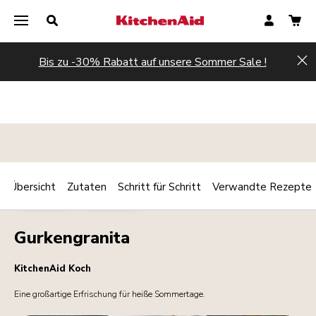
Bis zu -30% Rabatt auf unsere Sommer Sale !
Hi
Übersicht
Zutaten
Schritt für Schritt
Verwandte Rezepte
Print
DESSERTS
GETRÄNKE
Share
Gurkengranita
KitchenAid Koch
Eine großartige Erfrischung für heiße Sommertage.