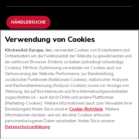
HÄNDLERSUCHE
Verwendung von Cookies
WIR AKZEPTIEREN
KitchenAid Europa, Inc.
verwendet Cookies von Erstanbietern und
Drittanbietern um die Funktionalität der Website zu gewährleisten und
ein nahtloses Browser-Erlebnis zu bieten (unbedingt notwendige
Cookies). Mit Ihrer Zustimmung verwenden wir Cookies auch zur
FOLGEN SIE UNS
Verbesserung der Website-Performance, zur Bereitstellung
zusätzlicher Funktionen (funktionale Cookies), statistischer Analysen
und Reichweitenmessung (Analyse-Cookies) sowie zur Anzeige von
Werbung, die auf Ihre Interessen und Ihre Internetsuchgewohnheiten
zugeschnitten ist – auch durch Dritte und andere Plattformen
(Marketing-Cookies). Weitere Informationen (auch zum Verwalten Ihrer
Einstellungen) finden Sie in unserer
Cookie-Richtlinie
. Weitere
Informationen darüber, wie wir die über Cookies erfassten
personenbezogenen Daten verarbeiten, finden Sie in unserer
Datenschutzerklärung
.