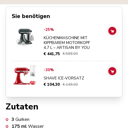
Sie benötigen
Go to
KÜCHENMASCHINE MIT KIPPBAREM MOTORKOPF 4,7 L – ART
-25%
ADD TO
KÜCHENMASCHINE MIT
KIPPBAREM MOTORKOPF
4,7 L – ARTISAN BY YOU
€ 441,75
€ 589,00
Go to
SHAVE ICE-VORSATZ
details page
-30%
ADD TO
SHAVE ICE-VORSATZ
€ 104,30
€ 149,00
Zutaten
3
Gurken
175
ml
Wasser