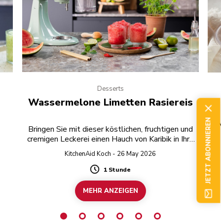
Desserts
Wassermelone Limetten Rasiereis
JETZT ABONNIEREN
A
Bringen Sie mit dieser köstlichen, fruchtigen und
cremigen Leckerei einen Hauch von Karibik in Ihre
Küche.
KitchenAid Koch - 26 May 2026
1 Stunde
Duration
MEHR ANZEIGEN