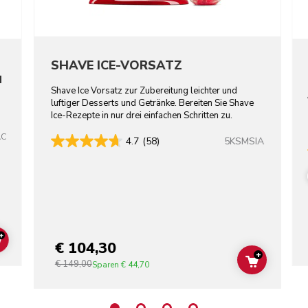
SHAVE ICE-VORSATZ
N
Shave Ice Vorsatz zur Zubereitung leichter und
luftiger Desserts und Getränke. Bereiten Sie Shave
Ice-Rezepte in nur drei einfachen Schritten zu.
AC
5KSMSIA
4.7
(58)
+
€ 104,30
ADD TO CART
+
€ 149,00
ADD TO C
Sparen
€ 44,70