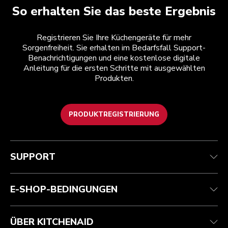
So erhalten Sie das beste Ergebnis
Registrieren Sie Ihre Küchengeräte für mehr
Sorgenfreiheit. Sie erhalten im Bedarfsfall Support-
Benachrichtigungen und eine kostenlose digitale
Anleitung für die ersten Schritte mit ausgewählten
Produkten.
PRODUKTREGISTRIERUNG
Health Check
Teilnahmebedingungen
Die Marke
Händlersuche
Kundenservice
Versand und Lieferung
Unsere Geschichte
SUPPORT
Verfolgen Sie Ihre Bestellung
Rückgaben und Erstattungen
Garantie und Dokumente
Impressum
Kontaktieren Sie uns.
Erklärung zur Barrierefreiheit
Häufig gestellte fragen
ODR
E-SHOP-BEDINGUNGEN
ÜBER KITCHENAID