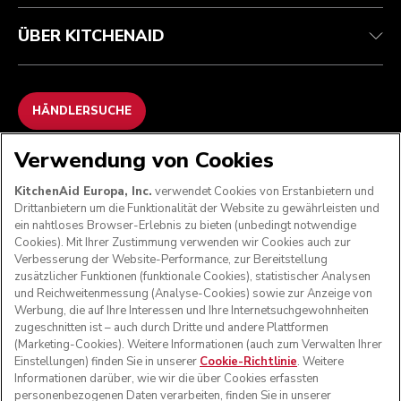
ÜBER KITCHENAID
HÄNDLERSUCHE
Verwendung von Cookies
WIR AKZEPTIEREN
KitchenAid Europa, Inc.
verwendet Cookies von Erstanbietern und
Drittanbietern um die Funktionalität der Website zu gewährleisten und
ein nahtloses Browser-Erlebnis zu bieten (unbedingt notwendige
Cookies). Mit Ihrer Zustimmung verwenden wir Cookies auch zur
FOLGEN SIE UNS
Verbesserung der Website-Performance, zur Bereitstellung
zusätzlicher Funktionen (funktionale Cookies), statistischer Analysen
und Reichweitenmessung (Analyse-Cookies) sowie zur Anzeige von
Werbung, die auf Ihre Interessen und Ihre Internetsuchgewohnheiten
zugeschnitten ist – auch durch Dritte und andere Plattformen
(Marketing-Cookies). Weitere Informationen (auch zum Verwalten Ihrer
Einstellungen) finden Sie in unserer
Cookie-Richtlinie
. Weitere
Informationen darüber, wie wir die über Cookies erfassten
personenbezogenen Daten verarbeiten, finden Sie in unserer