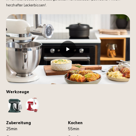
herzhafter Leckerbissen!.
Werkzeuge
StandMixer
MeatGrinder
Zubereitung
Kochen
25min
55min