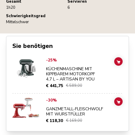
Gesamt
Servieren
1h20
6
Schwierigkeitsgrad
Mittelschwer
Sie benötigen
Go to
KÜCHENMASCHINE MIT KIPPBAREM MOTORKOPF 4,7 L – ART
-25%
ADD TO
KÜCHENMASCHINE MIT
KIPPBAREM MOTORKOPF
4,7 L – ARTISAN BY YOU
€ 441,75
€ 589,00
Go to
GANZMETALL-FLEISCHWOLF MIT WURSTFÜLLER
details pa
-30%
ADD TO
GANZMETALL-FLEISCHWOLF
MIT WURSTFÜLLER
€ 118,30
€ 169,00