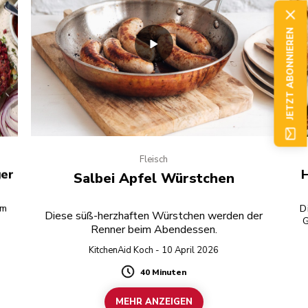
JETZT ABONNIEREN
Fleisch
ger
H
Salbei Apfel Würstchen
em
D
Diese süß-herzhaften Würstchen werden der
G
Renner beim Abendessen.
lie
KitchenAid Koch - 10 April 2026
B
T
40 Minuten
Duration
MEHR ANZEIGEN