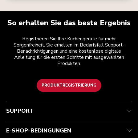
So erhalten Sie das beste Ergebnis
Registrieren Sie Ihre Küchengeräte für mehr
Sorgenfreiheit. Sie erhalten im Bedarfsfall Support-
Benachrichtigungen und eine kostenlose digitale
Anleitung für die ersten Schritte mit ausgewählten
Produkten.
PRODUKTREGISTRIERUNG
Health Check
Teilnahmebedingungen
Die Marke
Händlersuche
Kundenservice
Versand und Lieferung
Unsere Geschichte
SUPPORT
Verfolgen Sie Ihre Bestellung
Rückgaben und Erstattungen
Garantie und Dokumente
Impressum
Kontaktieren Sie uns.
Erklärung zur Barrierefreiheit
Häufig gestellte fragen
ODR
E-SHOP-BEDINGUNGEN