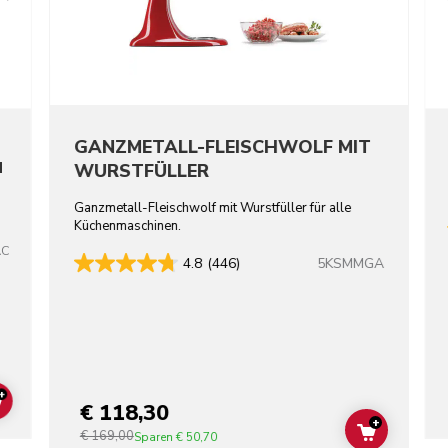
GANZMETALL-FLEISCHWOLF MIT
N
WURSTFÜLLER
Ganzmetall-Fleischwolf mit Wurstfüller für alle
Küchenmaschinen.
AC
5KSMMGA
4.8
(446)
+
€ 118,30
ADD TO CART
+
€ 169,00
ADD TO C
Sparen
€ 50,70