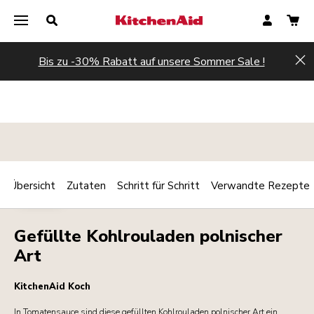
Bis zu -30% Rabatt auf unsere Sommer Sale !
Hi
Übersicht
Zutaten
Schritt für Schritt
Verwandte Rezepte
Print
FLEISCH
Share
Gefüllte Kohlrouladen polnischer
Art
KitchenAid Koch
In Tomatensauce sind diese gefüllten Kohlrouladen polnischer Art ein