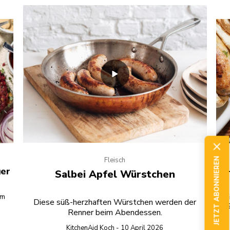
Fleisch
JETZT ABONNIEREN
ger
H
Salbei Apfel Würstchen
em
D
Diese süß-herzhaften Würstchen werden der
G
Renner beim Abendessen.
lie
KitchenAid Koch - 10 April 2026