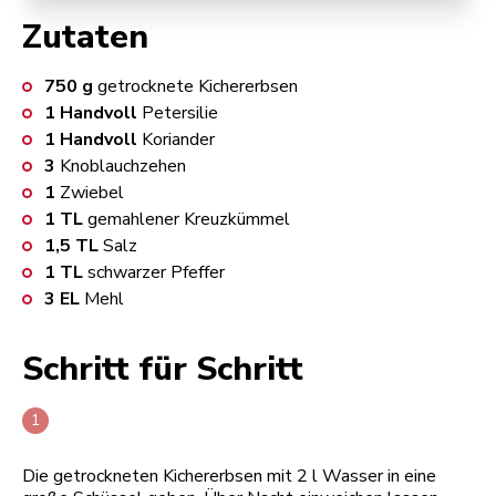
Zutaten
750
g
getrocknete Kichererbsen
1
Handvoll
Petersilie
1
Handvoll
Koriander
3
Knoblauchzehen
1
Zwiebel
1
TL
gemahlener Kreuzkümmel
1,5
TL
Salz
1
TL
schwarzer Pfeffer
3
EL
Mehl
Schritt für Schritt
Die getrockneten Kichererbsen mit 2 l Wasser in eine