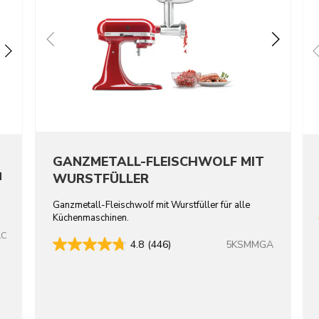
GANZMETALL-FLEISCHWOLF MIT
N
WURSTFÜLLER
Ganzmetall-Fleischwolf mit Wurstfüller für alle
Küchenmaschinen.
AC
5KSMMGA
4.8
(446)