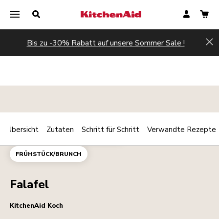
Bis zu -30% Rabatt auf unsere Sommer Sale !
Hi
Übersicht
Zutaten
Schritt für Schritt
Verwandte Rezepte
Print
HAUPTGERICHT
VEGETARISCH
Share
FRÜHSTÜCK/BRUNCH
Falafel
KitchenAid Koch