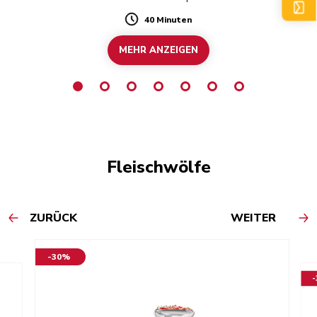
B
T
40 Minuten
Duration
MEHR ANZEIGEN
Fleischwölfe
ZURÜCK
WEITER
-30%