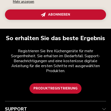
Mehr anzeigen
ABONNIEREN
So erhalten Sie das beste Ergebnis
Registrieren Sie Ihre Küchengeräte für mehr
Sorgenfreiheit. Sie erhalten im Bedarfsfall Support-
Benachrichtigungen und eine kostenlose digitale
Anleitung für die ersten Schritte mit ausgewählten
Produkten.
PRODUKTREGISTRIERUNG
Health Check
Teilnahmebedingungen
Die Marke
Händlersuche
Kundenservice
Versand und Lieferung
Unsere Geschichte
SUPPORT
Verfolgen Sie Ihre Bestellung
Rückgaben und Erstattungen