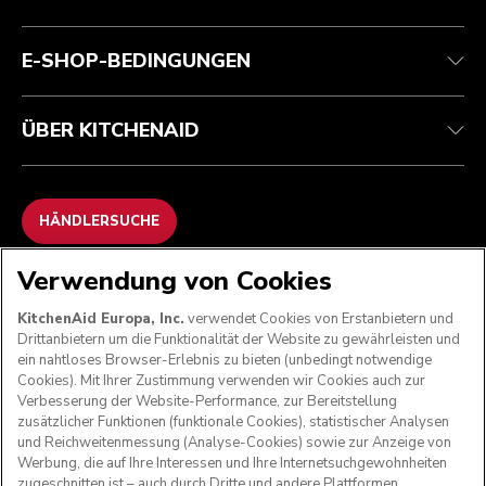
Garantie und Dokumente
Impressum
Kontaktieren Sie uns.
Erklärung zur Barrierefreiheit
Häufig gestellte fragen
ODR
E-SHOP-BEDINGUNGEN
ÜBER KITCHENAID
HÄNDLERSUCHE
Verwendung von Cookies
WIR AKZEPTIEREN
KitchenAid Europa, Inc.
verwendet Cookies von Erstanbietern und
Drittanbietern um die Funktionalität der Website zu gewährleisten und
ein nahtloses Browser-Erlebnis zu bieten (unbedingt notwendige
Cookies). Mit Ihrer Zustimmung verwenden wir Cookies auch zur
FOLGEN SIE UNS
Verbesserung der Website-Performance, zur Bereitstellung
zusätzlicher Funktionen (funktionale Cookies), statistischer Analysen
und Reichweitenmessung (Analyse-Cookies) sowie zur Anzeige von
Werbung, die auf Ihre Interessen und Ihre Internetsuchgewohnheiten
zugeschnitten ist – auch durch Dritte und andere Plattformen