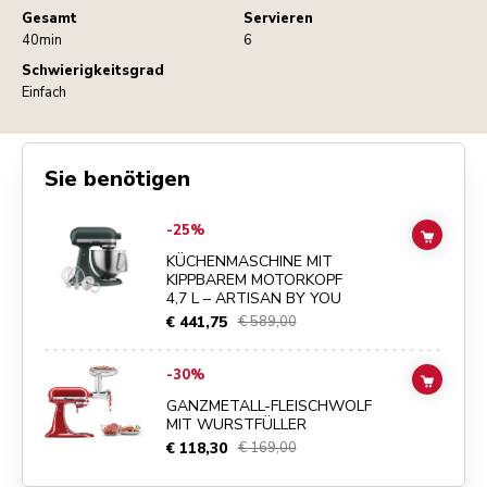
Gesamt
Servieren
40min
6
Schwierigkeitsgrad
Einfach
Sie benötigen
Go to
KÜCHENMASCHINE MIT KIPPBAREM MOTORKOPF 4,7 L – ART
-25%
ADD TO
KÜCHENMASCHINE MIT
KIPPBAREM MOTORKOPF
4,7 L – ARTISAN BY YOU
€ 441,75
€ 589,00
Go to
GANZMETALL-FLEISCHWOLF MIT WURSTFÜLLER
details pa
-30%
ADD TO
GANZMETALL-FLEISCHWOLF
MIT WURSTFÜLLER
€ 118,30
€ 169,00