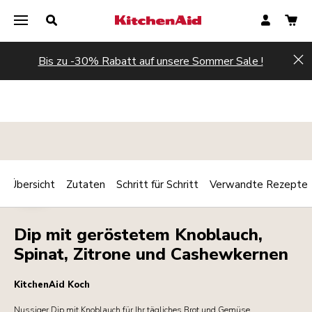
Bis zu -30% Rabatt auf unsere Sommer Sale !
Hi
Übersicht
Zutaten
Schritt für Schritt
Verwandte Rezepte
Print
DIPS
Share
Dip mit geröstetem Knoblauch,
Spinat, Zitrone und Cashewkernen
KitchenAid Koch
Nussiger Dip mit Knoblauch für Ihr tägliches Brot und Gemüse.