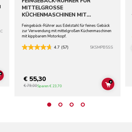
FEINGEBÄCK-RÜHRER FÜR
N
MITTELGROSSE
KÜCHENMASCHINEN MIT
KIPPBAREM MOTORKOPF –
Feingebäck-Rührer aus Edelstahl für feines Gebäck
EDELSTAHL
zur Verwendung mit mittelgroßen Küchenmaschinen
AC
mit kippbarem Motorkopf.
5KSMPB5SS
4.7
(57)
+
€ 55,30
ADD TO CART
+
€ 79,00
ADD TO C
Sparen
€ 23,70