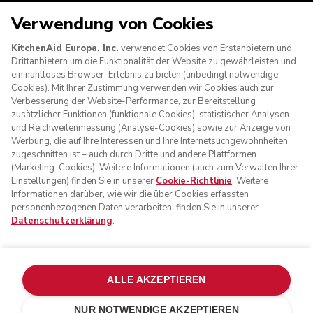
Verwendung von Cookies
WIR AKZEPTIEREN
KitchenAid Europa, Inc.
verwendet Cookies von Erstanbietern und
Drittanbietern um die Funktionalität der Website zu gewährleisten und
ein nahtloses Browser-Erlebnis zu bieten (unbedingt notwendige
Cookies). Mit Ihrer Zustimmung verwenden wir Cookies auch zur
FOLGEN SIE UNS
Verbesserung der Website-Performance, zur Bereitstellung
zusätzlicher Funktionen (funktionale Cookies), statistischer Analysen
und Reichweitenmessung (Analyse-Cookies) sowie zur Anzeige von
Werbung, die auf Ihre Interessen und Ihre Internetsuchgewohnheiten
zugeschnitten ist – auch durch Dritte und andere Plattformen
(Marketing-Cookies). Weitere Informationen (auch zum Verwalten Ihrer
Einstellungen) finden Sie in unserer
Cookie-Richtlinie
. Weitere
Informationen darüber, wie wir die über Cookies erfassten
personenbezogenen Daten verarbeiten, finden Sie in unserer
Datenschutzerklärung
.
© KitchenAid 2026 - Alle Rechte vorbehalten. KitchenAid
und das Design der Küchenmaschine sind eingetragene
ALLE AKZEPTIEREN
Marken in den USA und in anderen Ländern.
NUR NOTWENDIGE AKZEPTIEREN
Meine cookies verwalten
Datenschutzerklärung