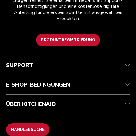
Sorgenfreiheit. Sie erhalten im Bedarfsfall Support-
Benachrichtigungen und eine kostenlose digitale
Anleitung für die ersten Schritte mit ausgewählten
Produkten.
PRODUKTREGISTRIERUNG
Health Check
Teilnahmebedingungen
Die Marke
Händlersuche
Kundenservice
Versand und Lieferung
Unsere Geschichte
SUPPORT
Verfolgen Sie Ihre Bestellung
Rückgaben und Erstattungen
Garantie und Dokumente
Impressum
Kontaktieren Sie uns.
Erklärung zur Barrierefreiheit
Häufig gestellte fragen
ODR
E-SHOP-BEDINGUNGEN
ÜBER KITCHENAID
HÄNDLERSUCHE