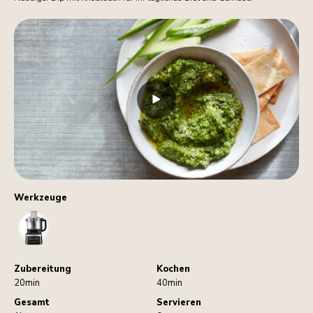
Werkzeuge
FoodProcessor
Zubereitung
Kochen
20min
40min
Gesamt
Servieren