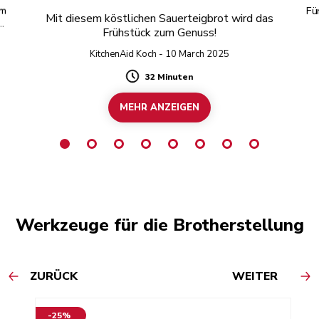
om
Fü
Mit diesem köstlichen Sauerteigbrot wird das
Frühstück zum Genuss!
ße
KitchenAid Koch - 10 March 2025
32 Minuten
Duration
MEHR ANZEIGEN
Werkzeuge für die Brotherstellung
ZURÜCK
WEITER
-25%