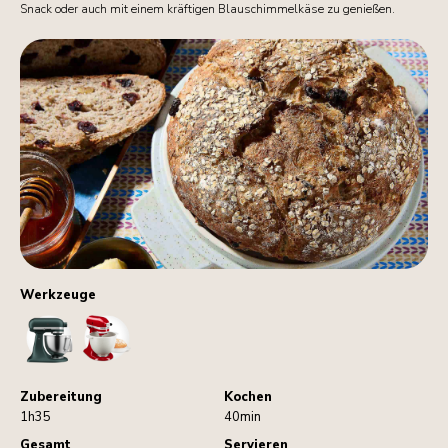
Snack oder auch mit einem kräftigen Blauschimmelkäse zu genießen.
Werkzeuge
StandMixer
BreadBowl
Zubereitung
Kochen
1h35
40min
Gesamt
Servieren