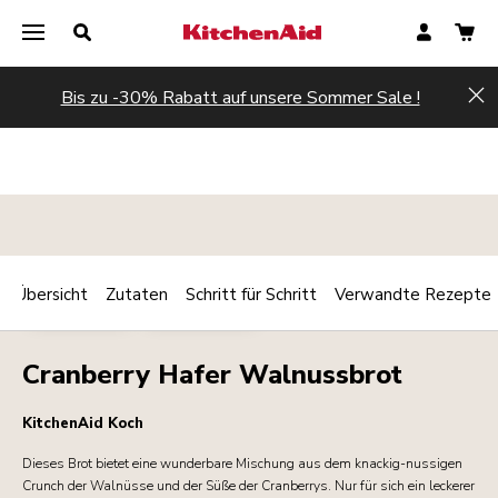
Bis zu -30% Rabatt auf unsere Sommer Sale !
Hi
Übersicht
Zutaten
Schritt für Schritt
Verwandte Rezepte
Print
BACKWAREN
VEGETARISCH
Share
Cranberry Hafer Walnussbrot
KitchenAid Koch
Dieses Brot bietet eine wunderbare Mischung aus dem knackig-nussigen
Crunch der Walnüsse und der Süße der Cranberrys. Nur für sich ein leckerer