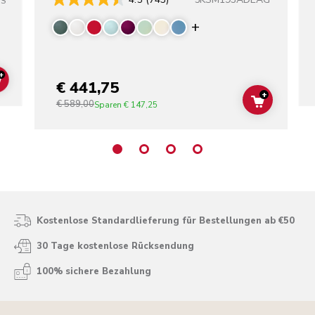
SS
Display more color
+
€ 441,75
ADD TO CART
+
€ 589,00
ADD TO C
Sparen
€ 147,25
Kostenlose Standardlieferung für Bestellungen ab €50
30 Tage kostenlose Rücksendung
100% sichere Bezahlung