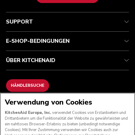
Health Check
Teilnahmebedingungen
Die Marke
Händlersuche
Kundenservice
Versand und Lieferung
Unsere Geschichte
SUPPORT
Verfolgen Sie Ihre Bestellung
Rückgaben und Erstattungen
Garantie und Dokumente
Impressum
Kontaktieren Sie uns.
Erklärung zur Barrierefreiheit
Häufig gestellte fragen
ODR
E-SHOP-BEDINGUNGEN
ÜBER KITCHENAID
HÄNDLERSUCHE
Verwendung von Cookies
WIR AKZEPTIEREN
KitchenAid Europa, Inc.
verwendet Cookies von Erstanbietern und
Drittanbietern um die Funktionalität der Website zu gewährleisten und
ein nahtloses Browser-Erlebnis zu bieten (unbedingt notwendige
Cookies). Mit Ihrer Zustimmung verwenden wir Cookies auch zur
FOLGEN SIE UNS