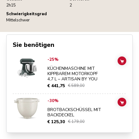
2h15
2
Schwierigkeitsgrad
Mittelschwer
Sie benötigen
Go to
KÜCHENMASCHINE MIT KIPPBAREM MOTORKOPF 4,7 L – ART
-25%
ADD TO
KÜCHENMASCHINE MIT
KIPPBAREM MOTORKOPF
4,7 L – ARTISAN BY YOU
€ 441,75
€ 589,00
Go to
BROTBACKSCHÜSSEL MIT BACKDECKEL
details page
-30%
ADD TO
BROTBACKSCHÜSSEL MIT
BACKDECKEL
€ 125,30
€ 179,00