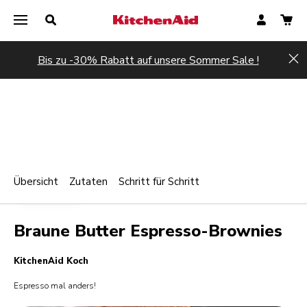
Bis zu -30% Rabatt auf unsere Sommer Sale !
Hi
Übersicht
Zutaten
Schritt für Schritt
Print
BACKWAREN
Share
Braune Butter Espresso-Brownies
KitchenAid Koch
Espresso mal anders!