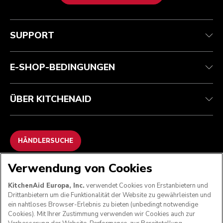
Health Check
Teilnahmebedingungen
Die Marke
Händlersuche
Kundenservice
Versand und Lieferung
Unsere Geschichte
SUPPORT
Verfolgen Sie Ihre Bestellung
Rückgaben und Erstattungen
Garantie und Dokumente
Impressum
Kontaktieren Sie uns.
Erklärung zur Barrierefreiheit
Häufig gestellte fragen
ODR
E-SHOP-BEDINGUNGEN
ÜBER KITCHENAID
HÄNDLERSUCHE
Verwendung von Cookies
WIR AKZEPTIEREN
KitchenAid Europa, Inc.
verwendet Cookies von Erstanbietern und
Drittanbietern um die Funktionalität der Website zu gewährleisten und
ein nahtloses Browser-Erlebnis zu bieten (unbedingt notwendige
Cookies). Mit Ihrer Zustimmung verwenden wir Cookies auch zur
FOLGEN SIE UNS