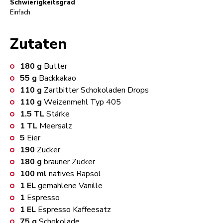
Schwierigkeitsgrad
Einfach
Zutaten
180
g
Butter
55
g
Backkakao
110
g
Zartbitter Schokoladen Drops
110
g
Weizenmehl Typ 405
1.5
TL
Stärke
1
TL
Meersalz
5
Eier
190
Zucker
180
g
brauner Zucker
100
ml
natives Rapsöl
1
EL
gemahlene Vanille
1
Espresso
1
EL
Espresso Kaffeesatz
75
g
Schokolade