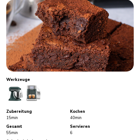
Werkzeuge
StandMixer
CoffeeMachine
Zubereitung
Kochen
15min
40min
Gesamt
Servieren
55min
6