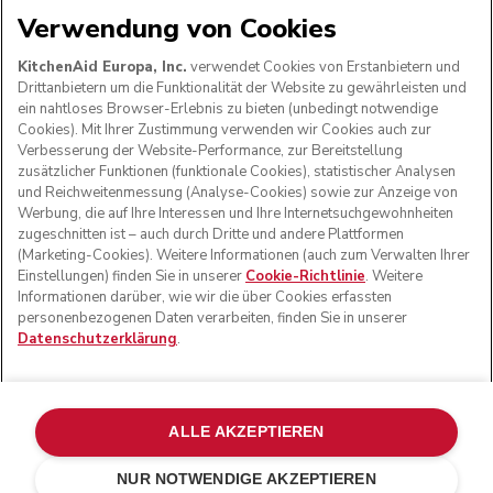
Verwendung von Cookies
WIR AKZEPTIEREN
KitchenAid Europa, Inc.
verwendet Cookies von Erstanbietern und
Drittanbietern um die Funktionalität der Website zu gewährleisten und
ein nahtloses Browser-Erlebnis zu bieten (unbedingt notwendige
Cookies). Mit Ihrer Zustimmung verwenden wir Cookies auch zur
FOLGEN SIE UNS
Verbesserung der Website-Performance, zur Bereitstellung
zusätzlicher Funktionen (funktionale Cookies), statistischer Analysen
und Reichweitenmessung (Analyse-Cookies) sowie zur Anzeige von
Werbung, die auf Ihre Interessen und Ihre Internetsuchgewohnheiten
zugeschnitten ist – auch durch Dritte und andere Plattformen
(Marketing-Cookies). Weitere Informationen (auch zum Verwalten Ihrer
Einstellungen) finden Sie in unserer
Cookie-Richtlinie
. Weitere
Informationen darüber, wie wir die über Cookies erfassten
personenbezogenen Daten verarbeiten, finden Sie in unserer
Datenschutzerklärung
.
© KitchenAid 2026 - Alle Rechte vorbehalten. KitchenAid
und das Design der Küchenmaschine sind eingetragene
ALLE AKZEPTIEREN
Marken in den USA und in anderen Ländern.
NUR NOTWENDIGE AKZEPTIEREN
Meine cookies verwalten
Datenschutzerklärung