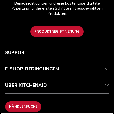
Benachrichtigungen und eine kostenlose digitale
Anleitung für die ersten Schritte mit ausgewählten
Produkten.
PRODUKTREGISTRIERUNG
Health Check
Teilnahmebedingungen
Die Marke
Händlersuche
Kundenservice
Versand und Lieferung
Unsere Geschichte
SUPPORT
Verfolgen Sie Ihre Bestellung
Rückgaben und Erstattungen
Garantie und Dokumente
Impressum
Kontaktieren Sie uns.
Erklärung zur Barrierefreiheit
Häufig gestellte fragen
ODR
E-SHOP-BEDINGUNGEN
ÜBER KITCHENAID
HÄNDLERSUCHE