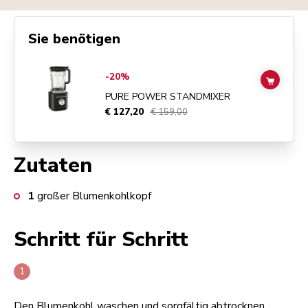
Sie benötigen
Go to
Pure Power Standmixer
details page
-20%
ADD TO
PURE POWER STANDMIXER
€ 127,20
€ 159,00
Zutaten
1
großer Blumenkohlkopf
Schritt für Schritt
Den Blumenkohl waschen und sorgfältig abtrocknen.