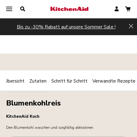
Bis zu -30% Rabatt auf unsere Sommer Sale !
Hi
Übersicht
Zutaten
Schritt für Schritt
Verwandte Rezepte
Print
KALT
BEILAGEN
Share
Blumenkohlreis
KitchenAid Koch
Den Blumenkohl waschen und sorgfältig abtrocknen.