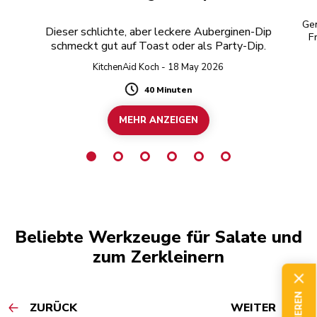
Gen
Dieser schlichte, aber leckere Auberginen-Dip
F
schmeckt gut auf Toast oder als Party-Dip.
KitchenAid Koch - 18 May 2026
40 Minuten
Duration
MEHR ANZEIGEN
Beliebte Werkzeuge für Salate und
zum Zerkleinern
ZURÜCK
WEITER