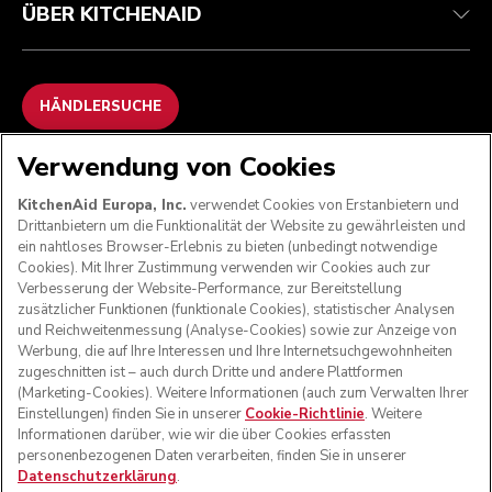
ÜBER KITCHENAID
HÄNDLERSUCHE
Verwendung von Cookies
WIR AKZEPTIEREN
KitchenAid Europa, Inc.
verwendet Cookies von Erstanbietern und
Drittanbietern um die Funktionalität der Website zu gewährleisten und
ein nahtloses Browser-Erlebnis zu bieten (unbedingt notwendige
Cookies). Mit Ihrer Zustimmung verwenden wir Cookies auch zur
FOLGEN SIE UNS
Verbesserung der Website-Performance, zur Bereitstellung
zusätzlicher Funktionen (funktionale Cookies), statistischer Analysen
und Reichweitenmessung (Analyse-Cookies) sowie zur Anzeige von
Werbung, die auf Ihre Interessen und Ihre Internetsuchgewohnheiten
zugeschnitten ist – auch durch Dritte und andere Plattformen
(Marketing-Cookies). Weitere Informationen (auch zum Verwalten Ihrer
Einstellungen) finden Sie in unserer
Cookie-Richtlinie
. Weitere
Informationen darüber, wie wir die über Cookies erfassten
personenbezogenen Daten verarbeiten, finden Sie in unserer
Datenschutzerklärung
.