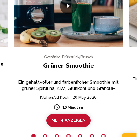
Getränke, Frühstück/Brunch
ie
Grüner Smoothie
Ei
Ein gehaltvoller und farbenfroher Smoothie mit
grüner Spirulina, Kiwi, Grünkohl und Granola-
Topping.
KitchenAid Koch - 20 May 2026
10 Minuten
Duration
MEHR ANZEIGEN