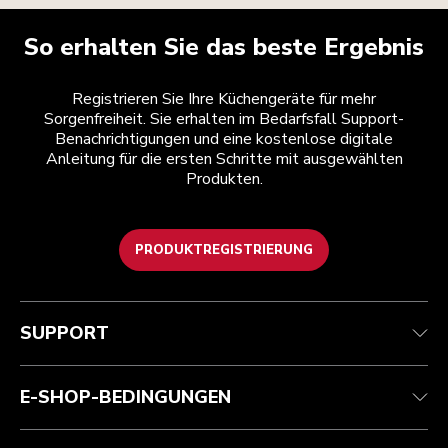
So erhalten Sie das beste Ergebnis
Registrieren Sie Ihre Küchengeräte für mehr
Sorgenfreiheit. Sie erhalten im Bedarfsfall Support-
Benachrichtigungen und eine kostenlose digitale
Anleitung für die ersten Schritte mit ausgewählten
Produkten.
PRODUKTREGISTRIERUNG
Health Check
Teilnahmebedingungen
Die Marke
Händlersuche
Kundenservice
Versand und Lieferung
Unsere Geschichte
SUPPORT
Verfolgen Sie Ihre Bestellung
Rückgaben und Erstattungen
Garantie und Dokumente
Impressum
Kontaktieren Sie uns.
Erklärung zur Barrierefreiheit
Häufig gestellte fragen
ODR
E-SHOP-BEDINGUNGEN