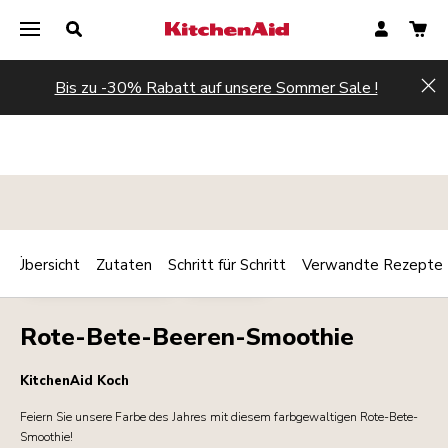
Bis zu -30% Rabatt auf unsere Sommer Sale !
Hi
Übersicht
Zutaten
Schritt für Schritt
Verwandte Rezepte
Print
FRÜHSTÜCK/BRUNCH
GETRÄNKE
Share
Rote-Bete-Beeren-Smoothie
KitchenAid Koch
Feiern Sie unsere Farbe des Jahres mit diesem farbgewaltigen Rote-Bete-
Smoothie!