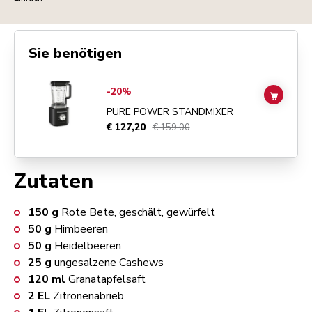
Sie benötigen
Go to
Pure Power Standmixer
details page
-20%
ADD TO
PURE POWER STANDMIXER
€ 127,20
€ 159,00
Zutaten
150
g
Rote Bete, geschält, gewürfelt
50
g
Himbeeren
50
g
Heidelbeeren
25
g
ungesalzene Cashews
120
ml
Granatapfelsaft
2
EL
Zitronenabrieb