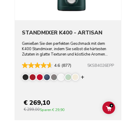
STANDMIXER K400 - ARTISAN
Genießen Sie den perfekten Geschmack mit dem
K400 Standmixer, indem Sie selbst die härtesten
Zutaten in glatte Texturen und köstliche Aromen
verwandeln.
5KSB4026EPP
4.6
(877)
Display more color
€ 269,10
+
€ 299,00
ADD TO C
Sparen
€ 29,90