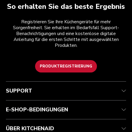
So erhalten Sie das beste Ergebnis
Registrieren Sie Ihre Küchengeräte für mehr
Sorgenfreiheit. Sie erhalten im Bedarfsfall Support-
Benachrichtigungen und eine kostenlose digitale
Anleitung für die ersten Schritte mit ausgewählten
Produkten.
PRODUKTREGISTRIERUNG
Health Check
Teilnahmebedingungen
Die Marke
Händlersuche
Kundenservice
Versand und Lieferung
Unsere Geschichte
SUPPORT
Verfolgen Sie Ihre Bestellung
Rückgaben und Erstattungen
Garantie und Dokumente
Impressum
Kontaktieren Sie uns.
Erklärung zur Barrierefreiheit
Häufig gestellte fragen
ODR
E-SHOP-BEDINGUNGEN
ÜBER KITCHENAID