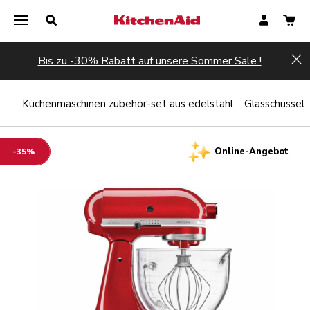
Bis zu -30% Rabatt auf unsere Sommer Sale !
Hi
ält
Küchenmaschinen zubehör-set aus edelstahl
Glasschüssel
Online-Angebot
-35%