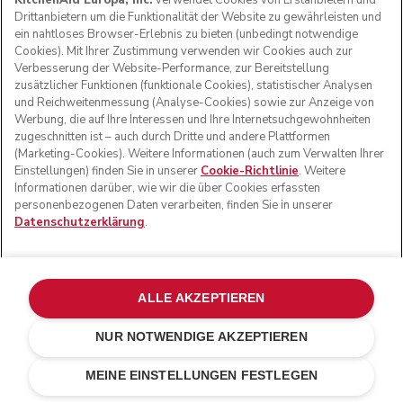
KitchenAid Europa, Inc.
verwendet Cookies von Erstanbietern und
PRODUKTREGISTRIERUNG
Drittanbietern um die Funktionalität der Website zu gewährleisten und
ein nahtloses Browser-Erlebnis zu bieten (unbedingt notwendige
Cookies). Mit Ihrer Zustimmung verwenden wir Cookies auch zur
Health Check
Teilnahmebedingungen
Die Marke
Händlersuche
Verbesserung der Website-Performance, zur Bereitstellung
Kundenservice
Versand und Lieferung
Unsere Geschichte
SUPPORT
Verfolgen Sie Ihre Bestellung
Rückgaben und Erstattungen
zusätzlicher Funktionen (funktionale Cookies), statistischer Analysen
Garantie und Dokumente
Impressum
und Reichweitenmessung (Analyse-Cookies) sowie zur Anzeige von
Kontaktieren Sie uns.
Erklärung zur Barrierefreiheit
Häufig gestellte fragen
ODR
Werbung, die auf Ihre Interessen und Ihre Internetsuchgewohnheiten
zugeschnitten ist – auch durch Dritte und andere Plattformen
E-SHOP-BEDINGUNGEN
(Marketing-Cookies). Weitere Informationen (auch zum Verwalten Ihrer
Einstellungen) finden Sie in unserer
Cookie-Richtlinie
. Weitere
Informationen darüber, wie wir die über Cookies erfassten
ÜBER KITCHENAID
personenbezogenen Daten verarbeiten, finden Sie in unserer
Datenschutzerklärung
.
HÄNDLERSUCHE
ALLE AKZEPTIEREN
WIR AKZEPTIEREN
NUR NOTWENDIGE AKZEPTIEREN
€ 69,00
€ 48,30
IN DEN EINKAUFSWAGEN
Kosten einsparen
€ 20,70
MEINE EINSTELLUNGEN FESTLEGEN