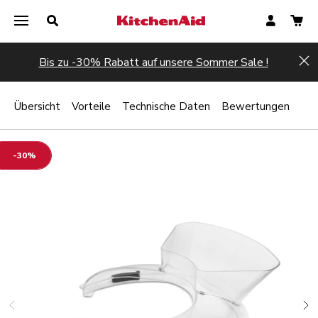
Bis zu -30% Rabatt auf unsere Sommer Sale !
Hi
Übersicht
Vorteile
Technische Daten
Bewertungen
-30%