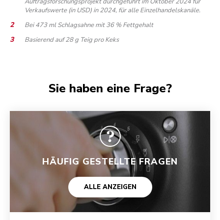
Auftragsforschungsprojekt durchgeführt im Oktober 2024 für
Verkaufswerte (in USD) in 2024, für alle Einzelhandelskanäle.
Bei 473 ml Schlagsahne mit 36 % Fettgehalt
Basierend auf 28 g Teig pro Keks
Sie haben eine Frage?
HÄUFIG GESTELLTE FRAGEN
ALLE ANZEIGEN