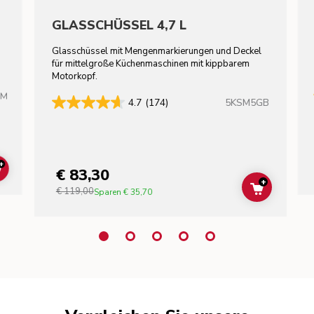
GLASSCHÜSSEL 4,7 L
Glasschüssel mit Mengenmarkierungen und Deckel
für mittelgroße Küchenmaschinen mit kippbarem
Motorkopf.
HM
5KSM5GB
4.7
(174)
+
€ 83,30
ADD TO CART
+
€ 119,00
ADD TO C
Sparen
€ 35,70