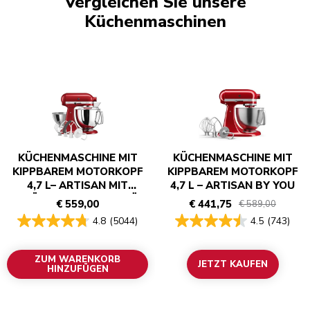
Vergleichen Sie unsere
Küchenmaschinen
KÜCHENMASCHINE MIT
KÜCHENMASCHINE MIT
KIPPBAREM MOTORKOPF
KIPPBAREM MOTORKOPF
4,7 L– ARTISAN MIT
4,7 L – ARTISAN BY YOU
ZUSÄTZLICHEM ZUBEHÖR
€ 559,00
€ 441,75
€ 589,00
4.8
(5044)
4.5
(743)
ZUM WARENKORB
JETZT KAUFEN
HINZUFÜGEN