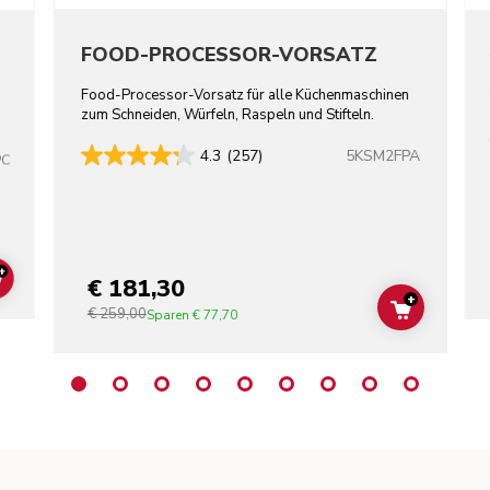
FOOD-PROCESSOR-VORSATZ
Food-Processor-Vorsatz für alle Küchenmaschinen
zum Schneiden, Würfeln, Raspeln und Stifteln.
5KSM2FPA
4.3
(257)
PC
+
€ 181,30
ADD TO CART
+
€ 259,00
ADD TO C
Sparen
€ 77,70