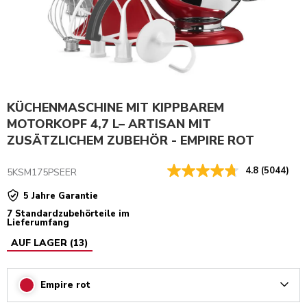
KÜCHENMASCHINE MIT KIPPBAREM
MOTORKOPF 4,7 L– ARTISAN MIT
ZUSÄTZLICHEM ZUBEHÖR - EMPIRE ROT
4.8
(5044)
5KSM175PSEER
5 Jahre Garantie
7 Standardzubehörteile im
Lieferumfang
AUF LAGER
(
13
)
Empire rot
Arrow