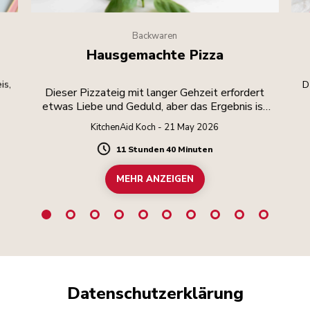
Backwaren
Hausgemachte Pizza
is,
D
Dieser Pizzateig mit langer Gehzeit erfordert
etwas Liebe und Geduld, aber das Ergebnis ist
die Mühe wert.
KitchenAid Koch - 21 May 2026
11 Stunden 40 Minuten
Duration
MEHR ANZEIGEN
Datenschutzerklärung