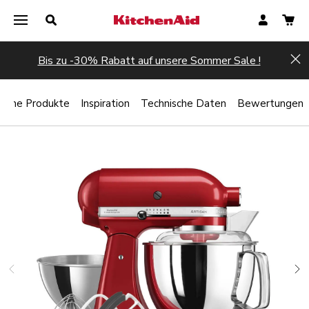
Bis zu -30% Rabatt auf unsere Sommer Sale !
Hi
liche Produkte
Inspiration
Technische Daten
Bewertungen