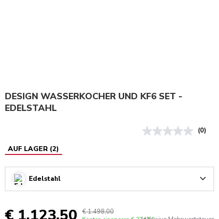
DESIGN WASSERKOCHER UND KF6 SET -
EDELSTAHL
(0)
AUF LAGER
(
2
)
Edelstahl
Arrow
€ 1.123,50
€ 1.498,00