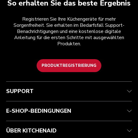
So erhalten Sie das beste Ergebnis
Registrieren Sie Ihre Küchengeräte für mehr
Sorgenfreiheit. Sie erhalten im Bedarfsfall Support-
Benachrichtigungen und eine kostenlose digitale
Anleitung für die ersten Schritte mit ausgewählten
Produkten.
PRODUKTREGISTRIERUNG
Health Check
Teilnahmebedingungen
Die Marke
Händlersuche
Kundenservice
Versand und Lieferung
Unsere Geschichte
SUPPORT
Verfolgen Sie Ihre Bestellung
Rückgaben und Erstattungen
Garantie und Dokumente
Impressum
Kontaktieren Sie uns.
Erklärung zur Barrierefreiheit
Häufig gestellte fragen
ODR
E-SHOP-BEDINGUNGEN
ÜBER KITCHENAID