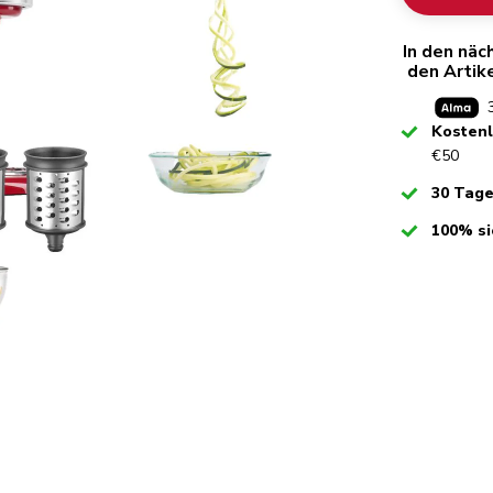
In den näc
den Artik
Checked
Kosten
€50
Checked
30 Tag
Checked
100% si