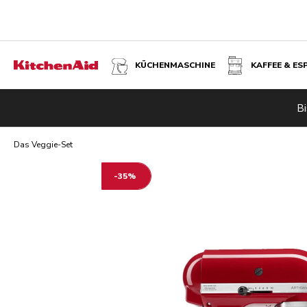
KÜCHENMASCHINE
KAFFEE & ES
DAS VEGGIE-SET
Bi
Übersicht
Dieses Set enthält
Spiralschneider
Gemüses
Das Veggie-Set
-35%