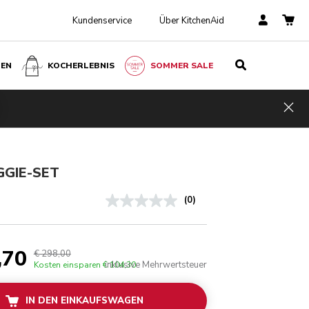
Kundenservice
Über KitchenAid
BEN
KOCHERLEBNIS
SOMMER SALE
€ 298,00
IN DEN EINKAUFSWAGEN
70
inklusive
Kosten
Mehrwertsteuer
Hid
einsparen
€ 104,30
GGIE-SET
(0)
,70
€ 298,00
inklusive Mehrwertsteuer
Kosten einsparen
€ 104,30
IN DEN EINKAUFSWAGEN