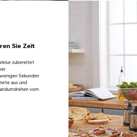
en Sie Zeit
Weise zubereitet
ber
n wenigen Sekunden
gnete aus und
 Handumdrehen vom