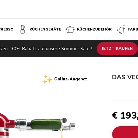
PRESSO
KÜCHENGERÄTE
KÜCHENZUBEHÖR
FAR
€ 193,
s zu -30% Rabatt auf unsere Sommer Sale !
chneider
JETZT KAUFEN
DAS VE
Online-Angebot
€ 193