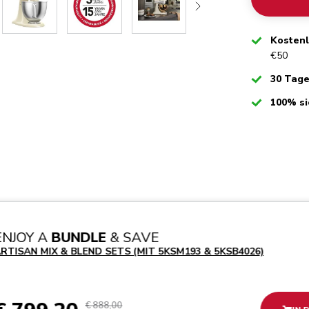
Checked
Kosten
€50
Checked
30 Tag
Checked
100% si
ENJOY A
BUNDLE
& SAVE
RTISAN MIX & BLEND SETS (MIT 5KSM193 & 5KSB4026)
€ 888,00