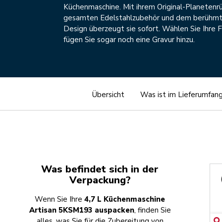
Küchenmaschine. Mit ihrem Original-Planetenr
gesamten Edelstahlzubehör und dem berühmte
Design überzeugt sie sofort. Wählen Sie Ihre 
fügen Sie sogar noch eine Gravur hinzu.
Übersicht
Was ist im Lieferumfan
Was befindet sich in der
Verpackung?
Wenn Sie Ihre
4,7 L Küchenmaschine
Artisan 5KSM193 auspacken
, finden Sie
alles, was Sie für die Zubereitung von