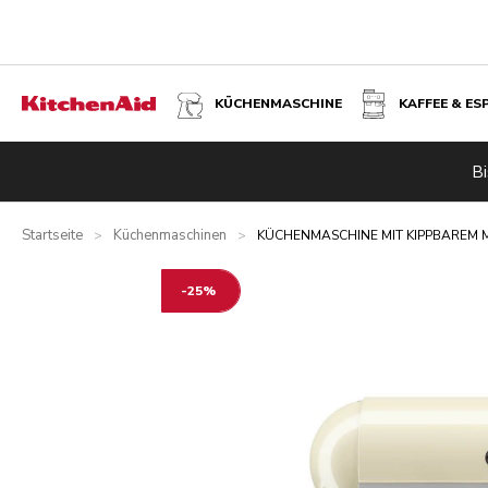
KÜCHENMASCHINE
KAFFEE & ES
KÜCHENMASCHINE MIT KIPPBAREM MOTORKOPF 4,7 L – A
Bi
Übersicht
Was ist im Lieferumfang enthalten?
Vorteile
Startseite
Küchenmaschinen
>
>
KÜCHENMASCHINE MIT KIPPBAREM M
-25%