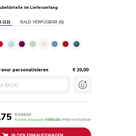
ubehörteile im Lieferumfang
R
(
12
)
BALD VERFÜGBAR
(
6
)
Crème
ravur personalisieren
€ 20,00
ur (0/24)
,75
€ 589,00
inklusive Mehrwertsteuer
Kosten einsparen
€ 147,25
IN DEN EINKAUFSWAGEN