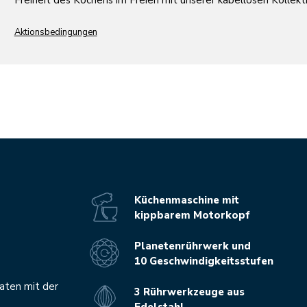
Freiheit des Kochens im Freien mit unserer kabellosen Kollekt
Aktionsbedingungen
Küchenmaschine mit
kippbarem Motorkopf
Planetenrührwerk und
10 Geschwindigkeitsstufen
aten mit der
3 Rührwerkzeuge aus
Edelstahl