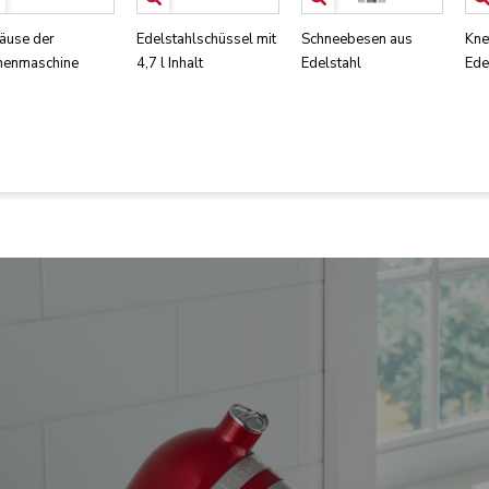
äuse der
Edelstahlschüssel mit
Schneebesen aus
Kne
henmaschine
4,7 l Inhalt
Edelstahl
Ede