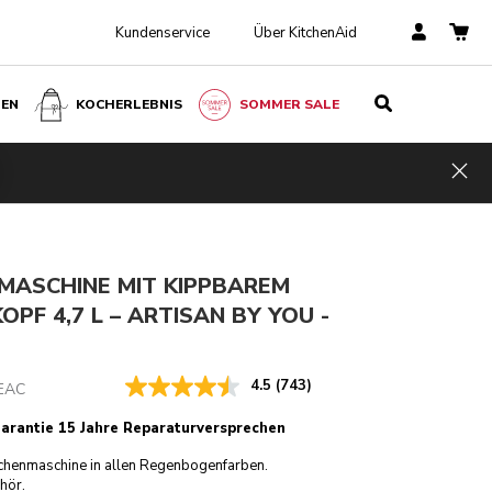
Kundenservice
Über KitchenAid
BEN
KOCHERLEBNIS
SOMMER SALE
e
€ 589,00
IN DEN EINKAUFSWAGEN
75
inklusive
Kosten
Hid
gen
Mehrwertsteuer
einsparen
€ 147,25
MASCHINE MIT KIPPBAREM
PF 4,7 L – ARTISAN BY YOU -
4.5
(743)
EAC
Garantie 15 Jahre Reparaturversprechen
henmaschine in allen Regenbogenfarben.
hör.