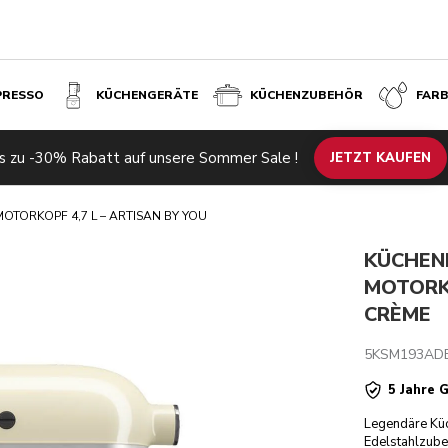
PRESSO
KÜCHENGERÄTE
KÜCHENZUBEHÖR
FAR
Crèm
RTISAN BY YOU - CRÈME
€ 441,
s zu -30% Rabatt auf unsere Sommer Sale !
Ähnliche Produkte
Inspiration
Technische Daten
JETZT KAUFEN
Bewertun
OTORKOPF 4,7 L – ARTISAN BY YOU
KÜCHEN
MOTORKO
CRÈME
5KSM193AD
5 Jahre 
Legendäre Küc
Edelstahlzube